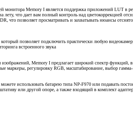
ей монитора Memory I является поддержка приложений LUT в р
а лету, что дает вам полный контроль над цветокоррекцией отс
DR, что позволяет просматривать и захватывать нюансы отснят
который позволяет подключить практически любую видеокамеру
иторинга встроенного звука
и изображений, Memory I предлагает широкий спектр функций, 
мые маркеры, регулировку RGB, масштабирование, выбор гамма-
 можете использовать батарею типа NP-F970 или подавать посто
штативу или другой опоре, а также входящий в комплект адапте