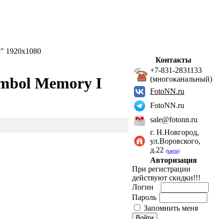
5" 1920x1080
Контакты
+7-831-2831133
mbol Memory I
(многоканальный)
FotoNN.ru
FotoNN.ru
sale@fotonn.ru
г. Н.Новгород,
ул.Воровского,
д.22
(карта)
Авторизация
При регистрации
действуют скидки!!!
Логин
Пароль
Запомнить меня