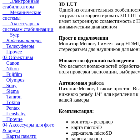
Электронные
3D-LUT
стабилизаторы
Одной из отличительных особенност
Механические
загружать и корректировать 3D LUT н
системы
имеет встроенную совместимость с H
Аксессуары к
динамическим диапазоном
системам стабилизации
Syrp
Прост в подключении
Видеомониторы
Монитор Memory I имеет вход HDMI, 
Телесуфлеры
стереоразъем для наушников для мон
Прочее
03 Объективы
Множество функций наблюдения
Canon
Что касается возможностей обработк
Nikon
поля проверки экспозиции, выбирае
Fujifilm
Olympus
Автономная работа
Sony
Питание Memory I также простое. Вы
Sigma
нижнюю резьбу 1/4" для крепления к 
Tamron
вашей камеры
Tokina
Pentax
Комплектация:
Lensbaby
Прочие
монитор - рекордер
04 Аксессуары для фото
карта microSD
& видео
держатель microSD
Карты памяти
защита экрана