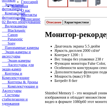
оптикой
Глоссарий
Зеркальные
Компания
фотокамеры
О нас
Компактные
Контакты
фотоаппараты
Расписание
02 Видео оборудование
Описание
Характеристики
Видеокамеры
Blackmagic
Монитор-рекорде
Canon
Panasonic
Sony
Диагональ экрана 5.5 дюйм
Панорамные камеры
Яркость дисплея 2000 cd/m²
Экшн-камеры и
Контраст 1200 : 1
аксессуары
Вес товара без упаковки 238 г
Экшн-камеры
Функции монитора False Color, F
Аксессуары для
Особенности конструкции сен
экшн-камер
Дополнительные функции под
Коптеры и
Мощность (макс) 9 Вт
Комплектующие
Битрейт 8 бит
Коптеры & Дроны
Комплектующие и
Аксессуары
Shimbol Memory I - это мощный уни
Системы
изображения и обладает множеством
стабилизации и
видео в формате 1080p60 этот мони
удержания