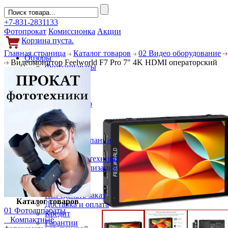
+7-831-2831133
Фотопрокат
Комиссионка
Акции
Корзина пуста.
Главная страница
Каталог товаров
02 Видео оборудование
Обзоры
Видеомонитор Feelworld F7 Pro 7" 4K HDMI операторский
Фотоаппараты
Объективы
Фильтры
Новости
Фото и видео
Гаджеты
Аксессуары
Слухи
Новости компании
Услуги
Прокат фототехники
Выкуп и реализация
Покупателям
Акции
Как сделать заказ
Каталог товаров
Доставка и оплата
01 Фотоаппараты
Кредит
Компактные
Гарантии