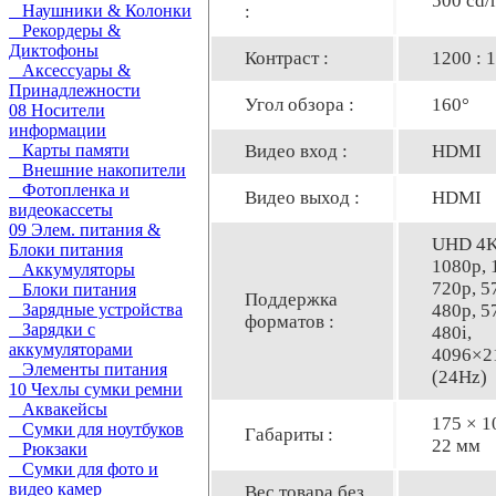
500 cd/
:
Наушники & Колонки
Рекордеры &
Диктофоны
Контраст :
1200 : 1
Аксессуары &
Принадлежности
Угол обзора :
160°
08 Носители
информации
Видео вход :
HDMI
Карты памяти
Внешние накопители
Фотопленка и
Видео выход :
HDMI
видеокассеты
09 Элем. питания &
UHD 4K
Блоки питания
1080p, 
Аккумуляторы
720p, 5
Блоки питания
Поддержка
480p, 5
Зарядные устройства
форматов :
Зарядки с
480i,
аккумуляторами
4096×2
Элементы питания
(24Hz)
10 Чехлы сумки ремни
Аквакейсы
175 × 1
Сумки для ноутбуков
Габариты :
22 мм
Рюкзаки
Сумки для фото и
видео камер
Вес товара без