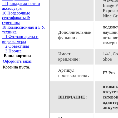
Wavefo
Принадлежности и
Image F
аксессуары
Exposur
16 Подарочные
Nine Gr
сертификаты &
сувениры
подклю
18 Комиссионная и Б.У.
Дополнительные
наушни
техника
1 Фотоаппараты и
функции :
питани
видеокамеры
камеры
2 Объективы
3 Прочее
Имеет
1/4", Co
Ваша корзина
крепление :
Shoe
Оформить заказ
Корзина пуста.
Артикул
F7 Pro
производителя :
в комп
отсутст
ВНИМАНИЕ :
сетево
адапте
аккуму