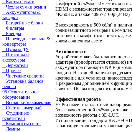
Карты памяти
комфортной съёмки. Имеет вход и вы
Чехлы сумки ремни
HDMI с возможностью транслироват
Аккумуляторы &
4K/60Hz, а также 4096×2160p (24Hz)
зарядки
Батарейные блоки
Высокая яркость в 500 cd/m² и налич
Фильтры
солнцезащитного козырька в комплек
Бленды
позволяет с комфортом снимать даже
Переходные кольца &
ярком солнечном свете
конвертеры
Пульты ДУ
Автономность
Штативы и
Устройство может быть запитано от с
аксессуары
адаптера (приобретается отдельно) ил
Держатели
аккумулятора стандарта NP-F (в комп
Прочее
входит). На задней панели предусмо
Чистящие средства
крепление для установки видеосенде
Установка баланса
Прекрасным дополнением к функцио
белого
является DC выход для питания каме
05 Осветительное
оборудование
Эффективная работа
Вспышки накамерные
F7 Pro имеет стандартный набор реж
Свет накамерный
более качественной съёмки, а также
Студийные
возможность работы с 3D-LUT.
осветители
Использование стандарта Rec.709 H
Комплекты света
гарантирует точные натуральные цве
Лампы