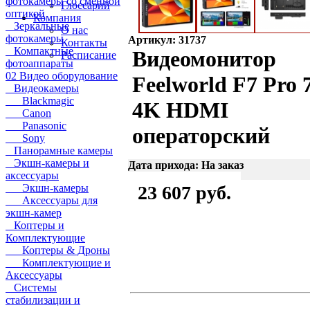
фотокамеры со сменной
Глоссарий
оптикой
Компания
Зеркальные
О нас
фотокамеры
Артикул: 31737
Контакты
Компактные
Видеомонитор
Расписание
фотоаппараты
02 Видео оборудование
Feelworld F7 Pro 
Видеокамеры
Blackmagic
4K HDMI
Canon
Panasonic
операторский
Sony
Панорамные камеры
Экшн-камеры и
Дата прихода: На заказ
аксессуары
Экшн-камеры
23 607 руб.
Аксессуары для
экшн-камер
Коптеры и
Комплектующие
Коптеры & Дроны
Комплектующие и
Аксессуары
Системы
стабилизации и