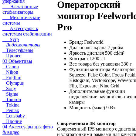
удержания
Операторский
Электронные
стабилизаторы
монитор Feelworl
Механические
системы
Pro
Аксессуары к
системам стабилизации
Syrp
Бренд: Feelworld
Видеомониторы
Диагональ экрана 7 дюйм
Телесуфлеры
Яркость дисплея 500 cd/m²
Прочее
Контраст 1200 : 1
03 Объективы
Вес товара без упаковки 330 г
Canon
Функции монитора Anamorphic
Nikon
Squeeze, False Color, Focus Peaki
Fujifilm
Histogram, Vectorscope, Wavefor
Olympus
Flip, Exposure, Nine Grid
Sony
Дополнительные функции
Sigma
подключение наушников, пита
Tamron
камеры
Tokina
Мощность (макс) 9 Вт
Pentax
Lensbaby
Прочие
Современный 4K монитор
04 Аксессуары для фото
Современный IPS монитор с диагона
& видео
и ультратонкими рамками для качест