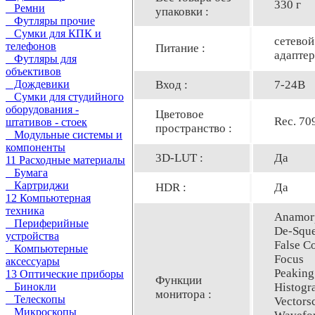
330 г
Ремни
упаковки :
Футляры прочие
Сумки для КПК и
сетевой
телефонов
Питание :
адаптер
Футляры для
объективов
Вход :
7-24В
Дождевики
Сумки для студийного
оборудования -
Цветовое
Rec. 70
штативов - стоек
пространство :
Модульные системы и
компоненты
3D-LUT :
Да
11 Расходные материалы
Бумага
Картриджи
HDR :
Да
12 Компьютерная
техника
Anamor
Периферийные
De-Sque
устройства
False Co
Компьютерные
Focus
аксессуары
Peaking
13 Оптические приборы
Функции
Histogr
Бинокли
монитора :
Телескопы
Vectors
Микроскопы