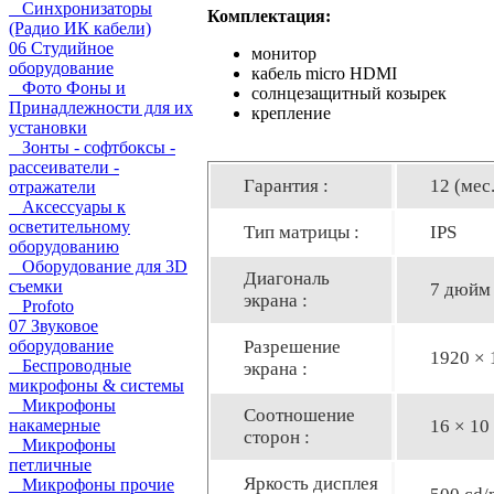
Синхронизаторы
Комплектация:
(Радио ИК кабели)
06 Студийное
монитор
оборудование
кабель micro HDMI
Фото Фоны и
солнцезащитный козырек
Принадлежности для их
крепление
установки
Зонты - софтбоксы -
рассеиватели -
Гарантия :
12 (мес.
отражатели
Аксессуары к
осветительному
Тип матрицы :
IPS
оборудованию
Оборудование для 3D
Диагональ
съемки
7 дюйм
экрана :
Profoto
07 Звуковое
Разрешение
оборудование
1920 × 
Беспроводные
экрана :
микрофоны & системы
Микрофоны
Соотношение
16 × 10
накамерные
сторон :
Микрофоны
петличные
Яркость дисплея
Микрофоны прочие