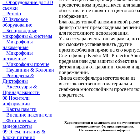
Оборудование для 3D
просветлением предназначен для за
съемки
объектива и не влияет на цветовой б
Profoto
изображения.
07 Звуковое
Благодаря тонкой алюминиевой раме
оборудование
фильтр станет превосходным решени
Беспроводные
для постоянного использования.
микрофоны & системы
У аксессуара очень тонкая рамка, по
Микрофоны
вы сможете устанавливать другие
накамерные
приспособления прямо на его корпус.
Микрофоны
Светофильтр Kenko MC Protector Slim
петличные
предназначен для защиты объектива
Микрофоны прочие
фотоаппарата от царапин, сколов и д
Наушники & Колонки
повреждений.
Рекордеры &
Линза светофильтра изготовлена из
Диктофоны
высококачественного материала и
Аксессуары &
снабжена многослойным просветля
Принадлежности
покрытием.
08 Носители
информации
Карты памяти
Внешние накопители
Фотопленка и
Характеристики и комплектация могут изменят
видеокассеты
производителем без предупреждения.
Не является публичной офертой
09 Элем. питания &
Блоки питания