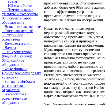
95 мм
просветляющих слоя. Это позволяет
105 мм и более
добиться более чем 98% пропускания
Прямоугольные
света и эффективно устранять
фильтры и аксессуары
преломление лучей, приводящих к
05 Осветительное
паразитным бликам на изображении.
оборудование
Вспышки накамерные
Какая-то его часть после серии
Свет накамерный
переотражений поступает внутрь
Студийные
объектива под преломлённым углом,
осветители
попадает на сенсор и приводит к
Комплекты света
паразитным бликам на изображении.
Лампы
Мультипросветление существенно
Синхронизаторы
сокращает кол-во таких преломлений
(Радио ИК кабели)
повышает качество фотографий. Мно
06 Студийное
производители либо не наносят
оборудование
просветление, либо ограничиваются
Фото Фоны и
одним слоем на внешней поверхност
Принадлежности для их
стекла, что сказывается на качестве.
установки
Упаковка Для того, чтобы обезопасит
Зонты - софтбоксы -
покупателей от участившихся поддел
рассеиватели -
на каждую упаковку фильтров Kenko
отражатели
наносится специальная голографичес
Аксессуары к
марка с несколькими степенями защи
осветительному
оборудованию
Этот бесцветный фильтр с многосло