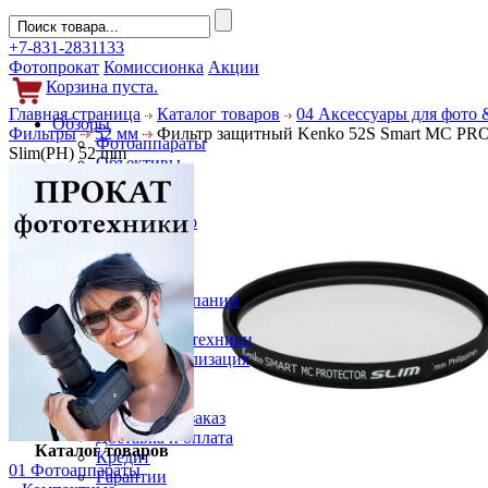
+7-831-2831133
Фотопрокат
Комиссионка
Акции
Корзина пуста.
Главная страница
Каталог товаров
04 Аксессуары для фото 
Обзоры
Фильтры
52 мм
Фильтр защитный Kenko 52S Smart MC P
Фотоаппараты
Slim(PH) 52 mm
Объективы
Фильтры
Новости
Фото и видео
Гаджеты
Аксессуары
Слухи
Новости компании
Услуги
Прокат фототехники
Выкуп и реализация
Покупателям
Акции
Как сделать заказ
Доставка и оплата
Каталог товаров
Кредит
01 Фотоаппараты
Гарантии