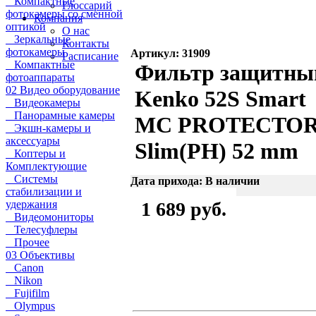
Компактные
Глоссарий
фотокамеры со сменной
Компания
оптикой
О нас
Зеркальные
Контакты
фотокамеры
Артикул: 31909
Расписание
Компактные
Фильтр защитны
фотоаппараты
02 Видео оборудование
Kenko 52S Smart
Видеокамеры
Панорамные камеры
MC PROTECTO
Экшн-камеры и
аксессуары
Slim(PH) 52 mm
Коптеры и
Комплектующие
Системы
Дата прихода: В наличии
стабилизации и
удержания
1 689 руб.
Видеомониторы
Телесуфлеры
Прочее
03 Объективы
Canon
Nikon
Fujifilm
Olympus