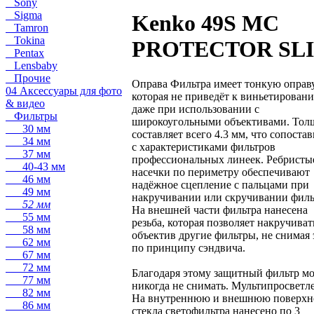
Sony
Sigma
Kenko 49S MC
Tamron
Tokina
PROTECTOR SL
Pentax
Lensbaby
Прочие
Оправа Фильтра имеет тонкую оправу
04 Аксессуары для фото
которая не приведёт к виньетирован
& видео
даже при использовании с
Фильтры
широкоугольными объективами. Тол
30 мм
составляет всего 4.3 мм, что сопоста
34 мм
с характеристиками фильтров
37 мм
профессиональных линеек. Ребристы
40-43 мм
насечки по периметру обеспечивают
46 мм
надёжное сцепление с пальцами при
49 мм
накручивании или скручивании филь
52 мм
На внешней части фильтра нанесена
55 мм
резьба, которая позволяет накручиват
58 мм
объектив другие фильтры, не снимая 
62 мм
по принципу сэндвича.
67 мм
72 мм
Благодаря этому защитный фильтр м
77 мм
никогда не снимать. Мультипросветл
82 мм
На внутреннюю и внешнюю поверхн
86 мм
стекла светофильтра нанесено по 3