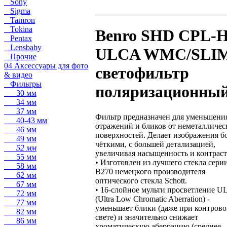
Sony
Sigma
Tamron
Tokina
Benro SHD CPL-
Pentax
Lensbaby
ULCA WMC/SLI
Прочие
04 Аксессуары для фото
светофильтр
& видео
Фильтры
поляризационны
30 мм
34 мм
37 мм
Фильтр предназначен для уменьшени
40-43 мм
отражений и бликов от неметалличес
46 мм
поверхностей. Делает изображения б
49 мм
чёткими, с большей детализацией,
52 мм
увеличивая насыщенность и контраст
55 мм
• Изготовлен из лучшего стекла сери
58 мм
B270 немецкого производителя
62 мм
оптического стекла Schott.
67 мм
• 16-слойное мульти просветление 
72 мм
(Ultra Low Chromatic Aberration) -
77 мм
уменьшает блики (даже при контров
82 мм
свете) и значительно снижает
86 мм
хроматическую аберрацию (среднее