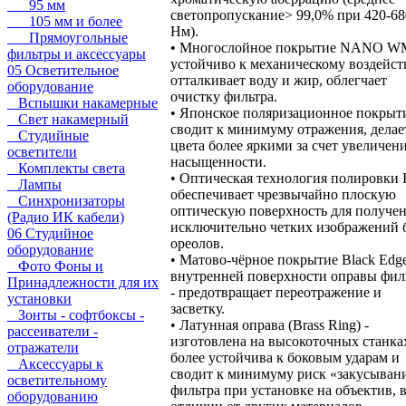
95 мм
светопропускание> 99,0% при 420-68
105 мм и более
Нм).
Прямоугольные
• Многослойное покрытие NANO W
фильтры и аксессуары
устойчиво к механическому воздейст
05 Осветительное
отталкивает воду и жир, облегчает
оборудование
очистку фильтра.
Вспышки накамерные
• Японское поляризационное покрыти
Свет накамерный
сводит к минимуму отражения, делае
Студийные
цвета более яркими за счет увеличен
осветители
насыщенности.
Комплекты света
• Оптическая технология полировки 
Лампы
обеспечивает чрезвычайно плоскую
Синхронизаторы
оптическую поверхность для получе
(Радио ИК кабели)
исключительно четких изображений 
06 Студийное
ореолов.
оборудование
• Матово-чёрное покрытие Black Edg
Фото Фоны и
внутренней поверхности оправы фил
Принадлежности для их
- предотвращает переотражение и
установки
засветку.
Зонты - софтбоксы -
• Латунная оправа (Brass Ring) -
рассеиватели -
изготовлена на высокоточных станка
отражатели
более устойчива к боковым ударам и
Аксессуары к
сводит к минимуму риск «закусыван
осветительному
фильтра при установке на объектив, 
оборудованию