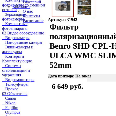
Компактные
Глоссарий
фотокамеры со сменной
Компания
оптикой
О нас
Зеркальные
Контакты
фотокамеры
Артикул: 31942
Расписание
Компактные
Фильтр
фотоаппараты
02 Видео оборудование
поляризационны
Видеокамеры
Панорамные камеры
Benro SHD CPL-
Экшн-камеры и
аксессуары
ULCA WMC SLI
Коптеры и
Комплектующие
52mm
Системы
стабилизации и
удержания
Дата прихода: На заказ
Видеомониторы
Телесуфлеры
6 649 руб.
Прочее
03 Объективы
Canon
Nikon
Fujifilm
Olympus