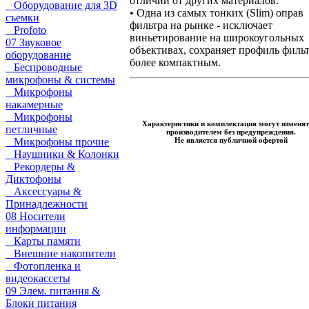
отличии от других материалов.
Оборудование для 3D
• Одна из самых тонких (Slim) оправ
съемки
фильтра на рынке - исключает
Profoto
виньетирование на широкоугольных
07 Звуковое
объективах, сохраняет профиль филь
оборудование
более компактным.
Беспроводные
микрофоны & системы
Микрофоны
накамерные
Микрофоны
Характеристики и комплектация могут изменят
петличные
производителем без предупреждения.
Не является публичной офертой
Микрофоны прочие
Наушники & Колонки
Рекордеры &
Диктофоны
Аксессуары &
Принадлежности
08 Носители
информации
Карты памяти
Внешние накопители
Фотопленка и
видеокассеты
09 Элем. питания &
Блоки питания