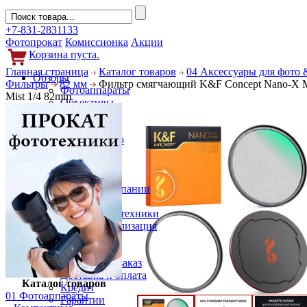
+7-831-2831133
Фотопрокат
Комиссионка
Акции
Корзина пуста.
Главная страница
Каталог товаров
04 Аксессуары для фото 
Обзоры
Фильтры
82 мм
Фильтр смягчающий K&F Concept Nano-X Ma
Фотоаппараты
Mist 1/4 82mm
Объективы
Фильтры
Новости
Фото и видео
Гаджеты
Аксессуары
Слухи
Новости компании
Услуги
Прокат фототехники
Выкуп и реализация
Покупателям
Акции
Как сделать заказ
Доставка и оплата
Каталог товаров
Кредит
01 Фотоаппараты
Гарантии