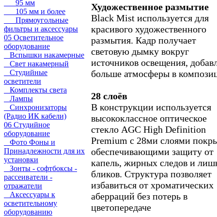
95 мм
Художественное размытие
105 мм и более
Black Mist используется для
Прямоугольные
красивого художественного
фильтры и аксессуары
05 Осветительное
размытия. Кадр получает
оборудование
световую дымку вокруг
Вспышки накамерные
источников освещения, добав
Свет накамерный
больше атмосферы в компози
Студийные
осветители
Комплекты света
28 слоёв
Лампы
В конструкции используется
Синхронизаторы
(Радио ИК кабели)
высококлассное оптическое
06 Студийное
стекло AGC High Definition
оборудование
Premium с 28ми слоями покр
Фото Фоны и
обеспечивающими защиту от
Принадлежности для их
установки
капель, жирных следов и лиш
Зонты - софтбоксы -
бликов. Структура позволяет
рассеиватели -
избавиться от хроматических
отражатели
Аксессуары к
аберраций без потерь в
осветительному
цветопередаче
оборудованию