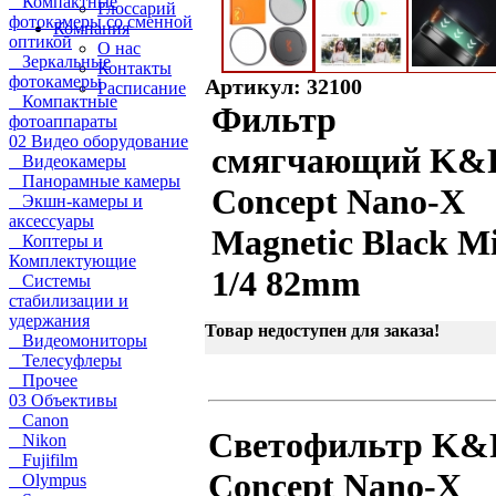
Компактные
Глоссарий
фотокамеры со сменной
Компания
оптикой
О нас
Зеркальные
Контакты
фотокамеры
Артикул: 32100
Расписание
Компактные
Фильтр
фотоаппараты
02 Видео оборудование
смягчающий K&
Видеокамеры
Панорамные камеры
Concept Nano-X
Экшн-камеры и
аксессуары
Magnetic Black Mi
Коптеры и
Комплектующие
1/4 82mm
Системы
стабилизации и
удержания
Товар недоступен для заказа!
Видеомониторы
Телесуфлеры
Прочее
03 Объективы
Canon
Светофильтр K&
Nikon
Fujifilm
Concept Nano-X
Olympus