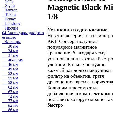
Sony
Magnetic Black Mi
Sigma
Tamron
1/8
Tokina
Pentax
Lensbaby
Прочие
Установка в одно касание
04 Аксессуары для фото
Новейшая серия светофильтро
& видео
K&F Concept получила
Фильтры
популярное магнитное
30 мм
34 мм
крепление, благодаря чему
37 мм
установка линзы стала быстр
40-43 мм
удобной. Больше не нужно
46 мм
49 мм
каждый раз долго накручиват
52 мм
фильтр на объектив, тратя
55 мм
драгоценное время творчества
58 мм
Большим плюсом стала
62 мм
67 мм
добавленная в комплект крыш
72 мм
поставить которую можно та
77 мм
быстро
82 мм
86 мм