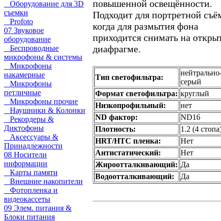
повышенной освещённости.
Оборудование для 3D
съемки
Подходит для портретной съё
Profoto
когда для размытия фона
07 Звуковое
приходится снимать на откры
оборудование
диафрагме.
Беспроводные
микрофоны & системы
Микрофоны
нейтрально
накамерные
Тип светофильтра:
серый
Микрофоны
петличные
Формат светофильтра:
круглый
Микрофоны прочие
Низкопрофильный:
нет
Наушники & Колонки
ND фактор:
ND16
Рекордеры &
Диктофоны
Плотность:
1.2 (4 стопа
Аксессуары &
HRT/HTC пленка:
Нет
Принадлежности
Антистатический:
Нет
08 Носители
информации
Жироотталкивающий:
Да
Карты памяти
Водоотталкивающий:
Да
Внешние накопители
Фотопленка и
видеокассеты
09 Элем. питания &
Блоки питания