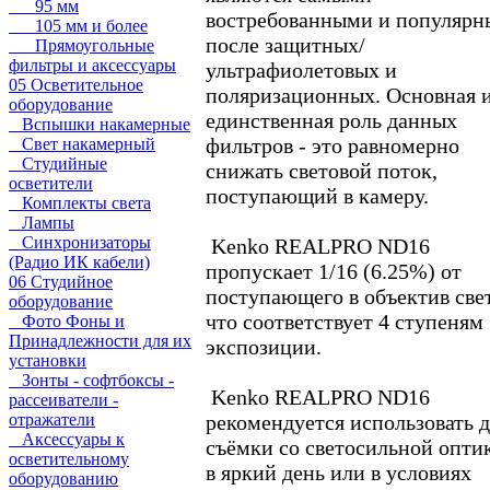
95 мм
востребованными и популяр
105 мм и более
после защитных/
Прямоугольные
фильтры и аксессуары
ультрафиолетовых и
05 Осветительное
поляризационных. Основная 
оборудование
единственная роль данных
Вспышки накамерные
фильтров - это равномерно
Свет накамерный
Студийные
снижать световой поток,
осветители
поступающий в камеру.
Комплекты света
Лампы
Синхронизаторы
Kenko REALPRO ND16
(Радио ИК кабели)
пропускает 1/16 (6.25%) от
06 Студийное
поступающего в объектив свет
оборудование
что соответствует 4 ступеням
Фото Фоны и
Принадлежности для их
экспозиции.
установки
Зонты - софтбоксы -
Kenko REALPRO ND16
рассеиватели -
рекомендуется использовать 
отражатели
Аксессуары к
съёмки со светосильной опти
осветительному
в яркий день или в условиях
оборудованию