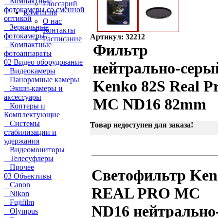
Компактные
Глоссарий
фотокамеры со сменной
Компания
оптикой
О нас
Зеркальные
Контакты
фотокамеры
Артикул: 32212
Расписание
Компактные
Фильтр
фотоаппараты
02 Видео оборудование
нейтрально-серы
Видеокамеры
Панорамные камеры
Kenko 82S Real P
Экшн-камеры и
аксессуары
MC ND16 82mm
Коптеры и
Комплектующие
Системы
Товар недоступен для заказа!
стабилизации и
удержания
Видеомониторы
Телесуфлеры
Прочее
Светофильтр Ken
03 Объективы
Canon
REAL PRO MC
Nikon
Fujifilm
ND16 нейтрально
Olympus