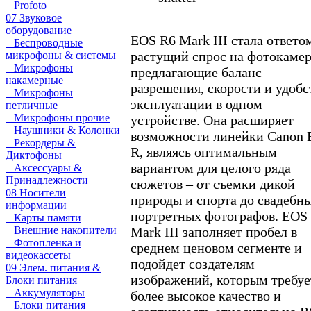
Profoto
07 Звуковое
оборудование
EOS R6 Mark III стала ответо
Беспроводные
растущий спрос на фотокамер
микрофоны & системы
Микрофоны
предлагающие баланс
накамерные
разрешения, скорости и удобс
Микрофоны
эксплуатации в одном
петличные
Микрофоны прочие
устройстве. Она расширяет
Наушники & Колонки
возможности линейки Canon
Рекордеры &
R, являясь оптимальным
Диктофоны
вариантом для целого ряда
Аксессуары &
Принадлежности
сюжетов – от съемки дикой
08 Носители
природы и спорта до свадебн
информации
портретных фотографов. EOS
Карты памяти
Mark III заполняет пробел в
Внешние накопители
Фотопленка и
среднем ценовом сегменте и
видеокассеты
подойдет создателям
09 Элем. питания &
изображений, которым требуе
Блоки питания
Аккумуляторы
более высокое качество и
Блоки питания