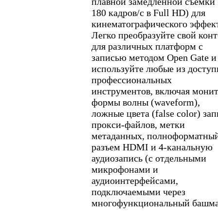
плавной замедленной съемки 
180 кадров/с в Full HD) для
кинематографического эффект
Легко преобразуйте свой кон
для различных платформ с
записью методом Open Gate и
используйте любые из досту
профессиональных
инструментов, включая мони
формы волны (waveform),
ложные цвета (false color) зап
прокси-файлов, метки
метаданных, полноформатны
разъем HDMI и 4-канальную
аудиозапись (с отдельными
микрофонами и
аудиоинтерфейсами,
подключаемыми через
многофункциональный башма