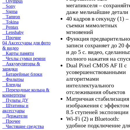
Olympus
мегапикселя – сохраняйт
Sony
даже мельчайшие детали
Sigma
Tamron
40 кадров в секунду (1) –
Tokina
съемки мимолетных
Pentax
мгновений
Lensbaby
Прочие
Функция предварительн
04 Аксессуары для фото
записи сохраняет до 20 ф
& видео
и до 5 с. видео, сделанны
Карты памяти
полного нажатия на спус
Чехлы сумки ремни
Аккумуляторы &
Dual Pixel CMOS AF II с
зарядки
усовершенствованными
Батарейные блоки
алгоритмами
Фильтры
интеллектуального
Бленды
Переходные кольца &
отслеживания объектов
конвертеры
Матричная стабилизация
Пульты ДУ
изображения с эффектом
Штативы и
аксессуары
8.5 ступеней экспозиции 
Держатели
Wi-Fi (2) и Bluetooth:
Прочее
удобное подключение дл
Чистящие средства