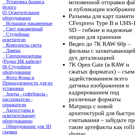
мгновенной отправки фа
Установка баланса
белого
и публикации изображен
05 Осветительное
Разъемы для карт памяти
оборудование
CFexpress Type B и UHS-I
Вспышки накамерные
Свет накамерный
SD – гибкие и надежные
Студийные
опции для хранения
осветители
Видео до 7K RAW 60p –
Комплекты света
фильмы с захватывающе
Лампы
Синхронизаторы
дух детализацией
(Радио ИК кабели)
7K Open Gate (в RAW и
06 Студийное
сжатых форматах) – съем
оборудование
задействованием всего
Фото Фоны и
Принадлежности для их
датчика изображения и
установки
кадрированием под
Зонты - софтбоксы -
различные форматы
рассеиватели -
отражатели
Матрица с новой
Аксессуары к
архитектурой для быстро
осветительному
считывания – забудьте пр
оборудованию
такие артефакты как roll
Оборудование для 3D
съемки
shutter