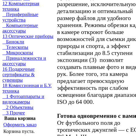
разрешение, исключительную
12 Компьютерная
техника
детализацию и оптимальный
Периферийные
размер файлов для удобного
устройства
хранения. Режимы обрезки ка
Компьютерные
аксессуары
в камере откроют больше
13 Оптические приборы
возможностей для съемки ди
Бинокли
природы и спорта, а эффект
Телескопы
стабилизации до 8.5 ступени
Микроскопы
Принадлежности и
экспозиции (3) позволит
аксессуары
создавать плавные фото и вид
16 Подарочные
рук. Более того, эта камера
сертификаты &
предлагает превосходную
сувениры
18 Комиссионная и Б.У.
эффективность при слабом
техника
освещении благодаря диапазо
1 Фотоаппараты и
ISO до 64 000.
видеокамеры
2 Объективы
3 Прочее
Готова одновременно с вам
Ваша корзина
От футбольного поля до
Оформить заказ
тропических джунглей — с E
Корзина пуста.