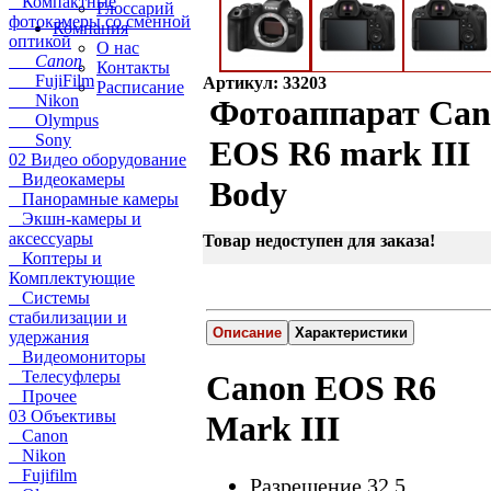
Компактные
Глоссарий
фотокамеры со сменной
Компания
оптикой
О нас
Canon
Контакты
FujiFilm
Артикул: 33203
Расписание
Nikon
Фотоаппарат Ca
Olympus
Sony
EOS R6 mark III
02 Видео оборудование
Видеокамеры
Body
Панорамные камеры
Экшн-камеры и
аксессуары
Товар недоступен для заказа!
Коптеры и
Комплектующие
Системы
стабилизации и
Описание
Характеристики
удержания
Видеомониторы
Телесуфлеры
Canon EOS R6
Прочее
03 Объективы
Mark III
Canon
Nikon
Fujifilm
Разрешение 32.5