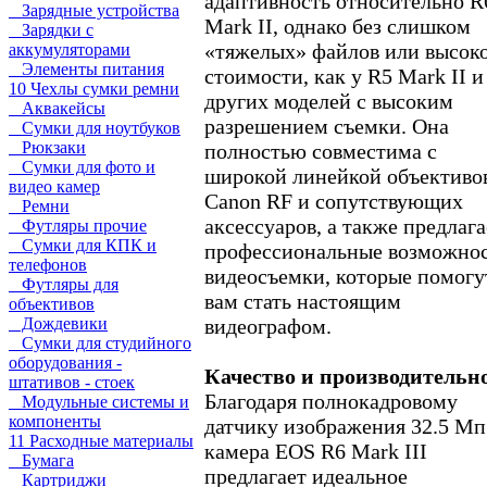
адаптивность относительно R
Зарядные устройства
Mark II, однако без слишком
Зарядки с
«тяжелых» файлов или высок
аккумуляторами
Элементы питания
стоимости, как у R5 Mark II и
10 Чехлы сумки ремни
других моделей с высоким
Аквакейсы
разрешением съемки. Она
Сумки для ноутбуков
Рюкзаки
полностью совместима с
Сумки для фото и
широкой линейкой объективо
видео камер
Canon RF и сопутствующих
Ремни
аксессуаров, а также предлага
Футляры прочие
Сумки для КПК и
профессиональные возможно
телефонов
видеосъемки, которые помогу
Футляры для
вам стать настоящим
объективов
видеографом.
Дождевики
Сумки для студийного
оборудования -
Качество и производительн
штативов - стоек
Благодаря полнокадровому
Модульные системы и
компоненты
датчику изображения 32.5 Мп
11 Расходные материалы
камера EOS R6 Mark III
Бумага
предлагает идеальное
Картриджи