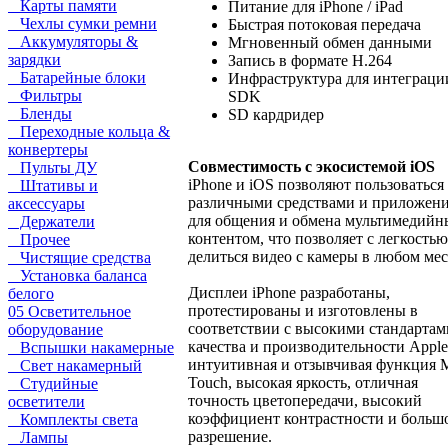
Карты памяти
Питание для iPhone / iPad
Чехлы сумки ремни
Быстрая потоковая передача
Аккумуляторы &
Мгновенный обмен данными
зарядки
Запись в формате H.264
Батарейные блоки
Инфраструктура для интеграци
Фильтры
SDK
Бленды
SD кардридер
Переходные кольца &
конвертеры
Совместимость с экосистемой iOS
Пульты ДУ
iPhone и iOS позволяют пользоваться
Штативы и
различными средствами и приложен
аксессуары
для общения и обмена мультимедий
Держатели
контентом, что позволяет с легкостью
Прочее
делиться видео с камеры в любом мес
Чистящие средства
Установка баланса
Дисплеи iPhone разработаны,
белого
протестированы и изготовлены в
05 Осветительное
соответствии с высокими стандартам
оборудование
качества и производительности Apple
Вспышки накамерные
интуитивная и отзывчивая функция M
Свет накамерный
Touch, высокая яркость, отличная
Студийные
точность цветопередачи, высокий
осветители
коэффициент контрастности и больш
Комплекты света
разрешение.
Лампы