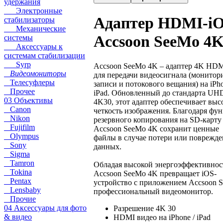
удержания
Электронные
Адаптер HDMI-i
стабилизаторы
Механические
Accsoon SeeMo 4
системы
Аксессуары к
системам стабилизации
Syrp
Accsoon SeeMo 4K – адаптер 4K HD
Видеомониторы
для передачи видеосигнала (монитор
Телесуфлеры
записи и потокового вещания) на iPh
Прочее
iPad. Обновленный до стандарта UH
03 Объективы
4K30, этот адаптер обеспечивает вы
Canon
четкость изображения. Благодаря фу
Nikon
резервного копирования на SD-карту
Fujifilm
Accsoon SeeMo 4K сохранит ценные
Olympus
файлы в случае потери или поврежд
Sony
данных.
Sigma
Tamron
Обладая высокой энергоэффективнос
Tokina
Accsoon SeeMo 4K превращает iOS-
Pentax
устройство с приложением Accsoon 
Lensbaby
профессиональный видеомонитор.
Прочие
04 Аксессуары для фото
Разрешение 4K 30
& видео
HDMI видео на iPhone / iPad