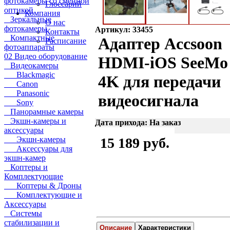
фотокамеры со сменной
Глоссарий
оптикой
Компания
Зеркальные
О нас
фотокамеры
Артикул: 33455
Контакты
Компактные
Адаптер Accsoon
Расписание
фотоаппараты
02 Видео оборудование
HDMI-iOS SeeMo
Видеокамеры
Blackmagic
4K для передачи
Canon
Panasonic
видеосигнала
Sony
Панорамные камеры
Экшн-камеры и
Дата прихода: На заказ
аксессуары
Экшн-камеры
15 189 руб.
Аксессуары для
экшн-камер
Коптеры и
Комплектующие
Коптеры & Дроны
Комплектующие и
Аксессуары
Системы
стабилизации и
Описание
Характеристики