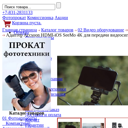
+7-831-2831133
Фотопрокат
Комиссионка
Акции
Корзина пуста.
Главная страница
Каталог товаров
02 Видео оборудование
Обзоры
Адаптер Accsoon HDMI-iOS SeeMo 4K для передачи видеоси
Фотоаппараты
Объективы
Фильтры
Новости
Фото и видео
Гаджеты
Аксессуары
Слухи
Новости компании
Услуги
Прокат фототехники
Выкуп и реализация
Покупателям
Акции
Как сделать заказ
Каталог товаров
Доставка и оплата
01 Фотоаппараты
Кредит
Компактные
Гарантии