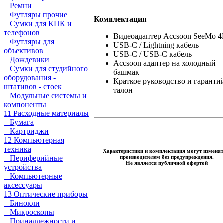
Ремни
Футляры прочие
Комплектация
Сумки для КПК и
телефонов
Видеоадаптер Accsoon SeeMo 
Футляры для
USB-C / Lightning кабель
объективов
USB-C / USB-C кабель
Дождевики
Accsoon адаптер на холодный
Сумки для студийного
башмак
оборудования -
Краткое руководство и гарант
штативов - стоек
талон
Модульные системы и
компоненты
11 Расходные материалы
Бумага
Картриджи
12 Компьютерная
техника
Характеристики и комплектация могут изменят
производителем без предупреждения.
Периферийные
Не является публичной офертой
устройства
Компьютерные
аксессуары
13 Оптические приборы
Бинокли
Микроскопы
Принадлежности и