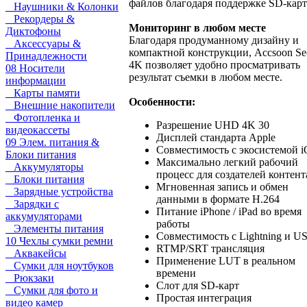
файлов благодаря поддержке SD-карт
Наушники & Колонки
Рекордеры &
Мониторинг в любом месте
Диктофоны
Благодаря продуманному дизайну и
Аксессуары &
компактной конструкции, Accsoon S
Принадлежности
4K позволяет удобно просматривать
08 Носители
результат съемки в любом месте.
информации
Карты памяти
Особенности:
Внешние накопители
Фотопленка и
Разрешение UHD 4K 30
видеокассеты
Дисплей стандарта Apple
09 Элем. питания &
Совместимость с экосистемой 
Блоки питания
Максимально легкий рабочий
Аккумуляторы
процесс для создателей контент
Блоки питания
Мгновенная запись и обмен
Зарядные устройства
данными в формате H.264
Зарядки с
Питание iPhone / iPad во время
аккумуляторами
работы
Элементы питания
Совместимость с Lightning и U
10 Чехлы сумки ремни
RTMP/SRT трансляция
Аквакейсы
Применение LUT в реальном
Сумки для ноутбуков
времени
Рюкзаки
Слот для SD-карт
Сумки для фото и
Простая интеграция
видео камер