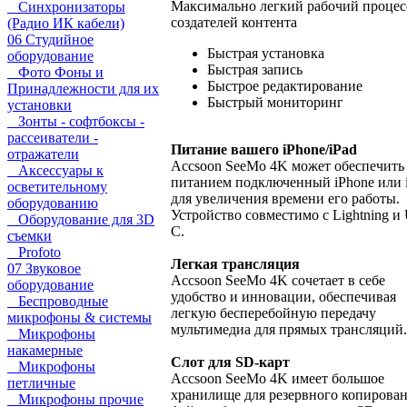
Максимально легкий рабочий процес
Синхронизаторы
создателей контента
(Радио ИК кабели)
06 Студийное
Быстрая установка
оборудование
Быстрая запись
Фото Фоны и
Быстрое редактирование
Принадлежности для их
Быстрый мониторинг
установки
Зонты - софтбоксы -
рассеиватели -
Питание вашего iPhone/iPad
отражатели
Accsoon SeeMo 4K может обеспечить
Аксессуары к
питанием подключенный iPhone или 
осветительному
для увеличения времени его работы.
оборудованию
Устройство совместимо с Lightning и
Оборудование для 3D
C.
съемки
Profoto
Легкая трансляция
07 Звуковое
Accsoon SeeMo 4K сочетает в себе
оборудование
удобство и инновации, обеспечивая
Беспроводные
легкую бесперебойную передачу
микрофоны & системы
мультимедиа для прямых трансляций.
Микрофоны
накамерные
Слот для SD-карт
Микрофоны
Accsoon SeeMo 4K имеет большое
петличные
хранилище для резервного копирова
Микрофоны прочие