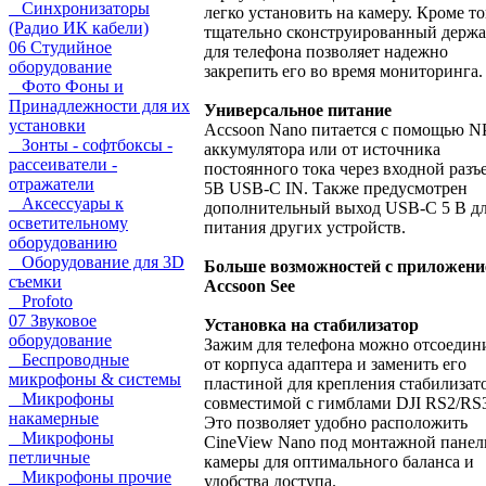
Синхронизаторы
легко установить на камеру. Кроме то
(Радио ИК кабели)
тщательно сконструированный держа
06 Студийное
для телефона позволяет надежно
оборудование
закрепить его во время мониторинга.
Фото Фоны и
Принадлежности для их
Универсальное питание
установки
Accsoon Nano питается с помощью N
Зонты - софтбоксы -
аккумулятора или от источника
рассеиватели -
постоянного тока через входной разъ
отражатели
5В USB-C IN. Также предусмотрен
Аксессуары к
дополнительный выход USB-C 5 В д
осветительному
питания других устройств.
оборудованию
Оборудование для 3D
Больше возможностей с приложен
съемки
Accsoon See
Profoto
07 Звуковое
Установка на стабилизатор
оборудование
Зажим для телефона можно отсоедин
Беспроводные
от корпуса адаптера и заменить его
микрофоны & системы
пластиной для крепления стабилизато
Микрофоны
совместимой с гимблами DJI RS2/RS
накамерные
Это позволяет удобно расположить
Микрофоны
CineView Nano под монтажной пане
петличные
камеры для оптимального баланса и
Микрофоны прочие
удобства доступа.