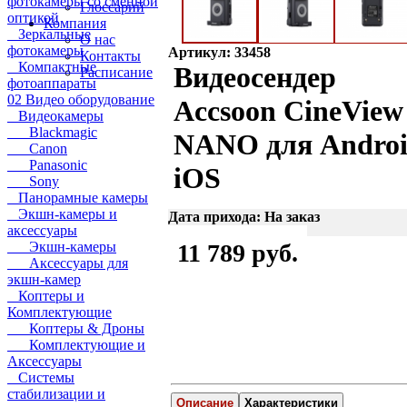
фотокамеры со сменной
Глоссарий
оптикой
Компания
Зеркальные
О нас
фотокамеры
Артикул: 33458
Контакты
Компактные
Видеосендер
Расписание
фотоаппараты
02 Видео оборудование
Accsoon CineView
Видеокамеры
Blackmagic
NANO для Androi
Canon
Panasonic
iOS
Sony
Панорамные камеры
Экшн-камеры и
Дата прихода: На заказ
аксессуары
Экшн-камеры
11 789 руб.
Аксессуары для
экшн-камер
Коптеры и
Комплектующие
Коптеры & Дроны
Комплектующие и
Аксессуары
Системы
стабилизации и
Описание
Характеристики