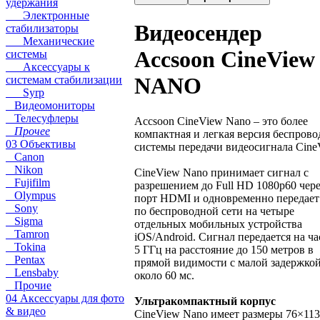
удержания
Электронные
Видеосендер
стабилизаторы
Механические
Accsoon CineView
системы
Аксессуары к
NANO
системам стабилизации
Syrp
Видеомониторы
Телесуфлеры
Accsoon CineView Nano – это более
Прочее
компактная и легкая версия беспров
03 Объективы
системы передачи видеосигнала Cine
Canon
Nikon
CineView Nano принимает сигнал с
Fujifilm
разрешением до Full HD 1080p60 чере
Olympus
порт HDMI и одновременно передает
Sony
по беспроводной сети на четыре
Sigma
отдельных мобильных устройства
Tamron
iOS/Android. Сигнал передается на ча
Tokina
5 ГГц на расстояние до 150 метров в
Pentax
прямой видимости с малой задержко
Lensbaby
около 60 мс.
Прочие
04 Аксессуары для фото
Ультракомпактный корпус
& видео
CineView Nano имеет размеры 76×11