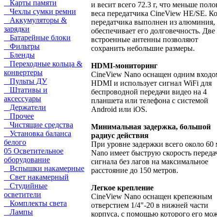
Карты памяти
и весит всего 72.3 г, что меньше пол
Чехлы сумки ремни
веса передатчика CineView HE/SE. К
Аккумуляторы &
передатчика выполнен из алюминия,
зарядки
обеспечивает его долговечность. Две
Батарейные блоки
встроенные антенны позволяют
Фильтры
сохранить небольшие размеры.
Бленды
Переходные кольца &
HDMI-мониторинг
конвертеры
CineView Nano оснащен одним входо
Пульты ДУ
HDMI и использует сигнал WiFi для
Штативы и
беспроводной передачи видео на 4
аксессуары
планшета или телефона с системой
Держатели
Android или iOS.
Прочее
Чистящие средства
Минимальная задержка, большой
Установка баланса
радиус действия
белого
При уровне задержки всего около 60 
05 Осветительное
Nano имеет быструю скорость переда
оборудование
сигнала без лагов на максимальное
Вспышки накамерные
расстояние до 150 метров.
Свет накамерный
Студийные
Легкое крепление
осветители
CineView Nano оснащен крепежным
Комплекты света
отверстием 1/4"-20 в нижней части
Лампы
корпуса, с помощью которого его мо