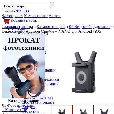
+7-831-2831133
Фотопрокат
Комиссионка
Акции
Корзина пуста.
Главная страница
Каталог товаров
02 Видео оборудование
Обзоры
Видеосендер Accsoon CineView NANO для Android / iOS
Фотоаппараты
Объективы
Фильтры
Новости
Фото и видео
Гаджеты
Аксессуары
Слухи
Новости компании
Услуги
Прокат фототехники
Выкуп и реализация
Покупателям
Акции
Как сделать заказ
Каталог товаров
Доставка и оплата
01 Фотоаппараты
Кредит
Компактные
Гарантии