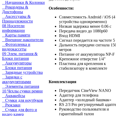
Наушники & Колонки
Рекордеры &
Особенности:
Диктофоны
Аксессуары &
Совместимость Android / iOS (4
Принадлежности
устройства одновременно)
08 Носители
Низкая задержка менее 0.06 с
информации
Передача видео до 1080p60
Карты памяти
Вход HDMI
Внешние накопители
Сигнал передается на частоте 5
Фотопленка и
Дальность передачи сигнала 15
видеокассеты
метров
09 Элем. питания &
Питание от аккумулятора NP-F
Блоки питания
Крепежное отверстие 1/4"
Аккумуляторы
Пластина для крепления к
Блоки питания
стабилизатору в комплекте
Зарядные устройства
Зарядки с
Комплектация
аккумуляторами
Элементы питания
Передатчик CineView NANO
10 Чехлы сумки ремни
Адаптер для телефона
Аквакейсы
Адаптер «холодный башмак»
Сумки для ноутбуков
RS 2/3 Pro регулируемый адапт
Рюкзаки
Руководство пользователя и
Сумки для фото и
гарантийный талон
видео камер