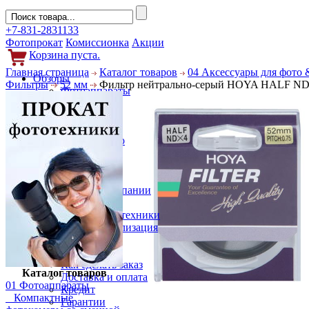
+7-831-2831133
Фотопрокат
Комиссионка
Акции
Корзина пуста.
Главная страница
Каталог товаров
04 Аксессуары для фото 
Обзоры
Фильтры
52 мм
Фильтр нейтрально-серый HOYA HALF ND
Фотоаппараты
Объективы
Фильтры
Новости
Фото и видео
Гаджеты
Аксессуары
Слухи
Новости компании
Услуги
Прокат фототехники
Выкуп и реализация
Покупателям
Акции
Как сделать заказ
Каталог товаров
Доставка и оплата
01 Фотоаппараты
Кредит
Компактные
Гарантии