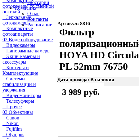
Компактные
Глоссарий
фотокамеры со сменной
Компания
оптикой
О нас
Зеркальные
Контакты
фотокамеры
Артикул: 8816
Расписание
Компактные
Фильтр
фотоаппараты
02 Видео оборудование
поляризационны
Видеокамеры
Панорамные камеры
HOYA HD Circula
Экшн-камеры и
аксессуары
PL 52mm 76750
Коптеры и
Комплектующие
Системы
Дата прихода: В наличии
стабилизации и
удержания
3 989 руб.
Видеомониторы
Телесуфлеры
Прочее
03 Объективы
Canon
Nikon
Fujifilm
Olympus