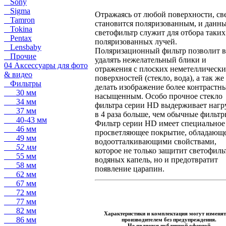
Sony
Sigma
Отражаясь от любой поверхности, св
Tamron
становится поляризованным, и данн
Tokina
светофильтр служит для отбора таких
Pentax
поляризованных лучей.
Lensbaby
Поляризационный фильтр позволит 
Прочие
удалять нежелательный блики и
04 Аксессуары для фото
отражения с плоских неметеллическ
& видео
поверхностей (стекло, вода), а так же
Фильтры
делать изображение более контрастн
30 мм
насыщенным. Особо прочное стекло
34 мм
фильтра серии HD выдерживает нагр
37 мм
в 4 раза больше, чем обычные фильтр
40-43 мм
Фильтр серии HD имеет специальное
46 мм
просветляющее покрытие, обладающ
49 мм
водоотталкивающими свойствами,
52 мм
которое не только защитит светофиль
55 мм
водяных капель, но и предотвратит
58 мм
появление царапин.
62 мм
67 мм
72 мм
77 мм
82 мм
Характеристики и комплектация могут изменят
86 мм
производителем без предупреждения.
Не является публичной офертой