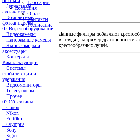
оптикой
Глоссарий
Зеркальные
Компания
фотокамеры
О нас
Компактные
Контакты
фотоаппараты
Расписание
02 Видео оборудование
Данные фильтры добавляют крестооб
Видеокамеры
выглядят, например драгоценности -
Панорамные камеры
крестообразных лучей.
Экшн-камеры и
аксессуары
Коптеры и
Комплектующие
Системы
стабилизации и
удержания
Видеомониторы
Телесуфлеры
Прочее
03 Объективы
Canon
Nikon
Fujifilm
Olympus
Sony
Sigma