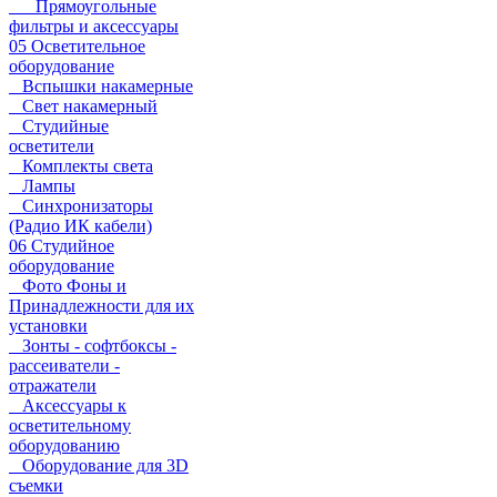
Прямоугольные
фильтры и аксессуары
05 Осветительное
оборудование
Вспышки накамерные
Свет накамерный
Студийные
осветители
Комплекты света
Лампы
Синхронизаторы
(Радио ИК кабели)
06 Студийное
оборудование
Фото Фоны и
Принадлежности для их
установки
Зонты - софтбоксы -
рассеиватели -
отражатели
Аксессуары к
осветительному
оборудованию
Оборудование для 3D
съемки