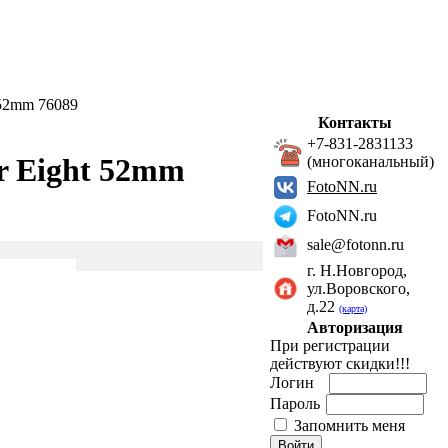
 52mm 76089
Контакты
+7-831-2831133
r Eight 52mm
(многоканальный)
FotoNN.ru
FotoNN.ru
sale@fotonn.ru
г. Н.Новгород,
ул.Воровского,
д.22
(карта)
Авторизация
При регистрации
действуют скидки!!!
Логин
Пароль
Запомнить меня