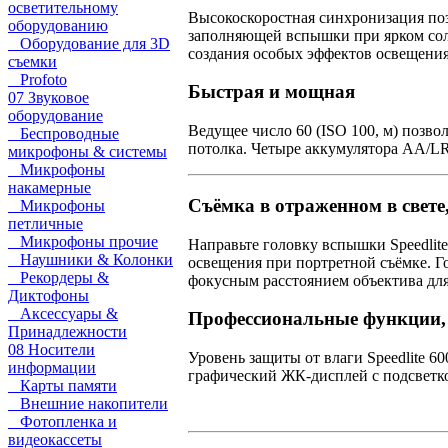
осветительному
Высокоскоростная синхронизация поз
оборудованию
заполняющей вспышки при ярком сол
Оборудование для 3D
создания особых эффектов освещения
съемки
Profoto
Быстрая и мощная
07 Звуковое
оборудование
Ведущее число 60 (ISO 100, м) позво
Беспроводные
потолка. Четыре аккумулятора AA/LR
микрофоны & системы
Микрофоны
накамерные
Съёмка в отраженном в свете
Микрофоны
петличные
Микрофоны прочие
Направьте головку вспышки Speedlite
Наушники & Колонки
освещения при портретной съёмке. Г
Рекордеры &
фокусным расстоянием объектива дл
Диктофоны
Аксессуары &
Профессиональные функции, 
Принадлежности
08 Носители
Уровень защиты от влаги Speedlite 
информации
графический ЖК-дисплей с подсветко
Карты памяти
Внешние накопители
Фотопленка и
видеокассеты