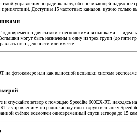
истемой управления по радиоканалу, обеспечивающей надежное
и припятствий. Доступны 15 частотных каналов, нужно только 
пышками
RT одновременно для съемки с несколькими вспышками — идеал
 Вспышки могут быть назначены в одну из трех групп (до пяти 
равлять по отдельности или вместе.
RT на фотокамере или как выносной вспышки система экспозамер
амерой
 и спускайте затвор с помощью Speedlite 600EX-RT, находясь на
E3-RT с управлением по радиоканалу или вторую вспышку Speedli
анной съёмке возможен одновременный спуск затвора до 15 кам
и