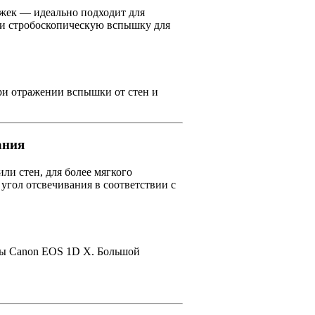
ржек — идеально подходит для
ли стробоскопическую вспышку для
при отражении вспышки от стен и
.
ания
или стен, для более мягкого
угол отсвечивания в соответствии с
еры Canon EOS 1D X. Большой