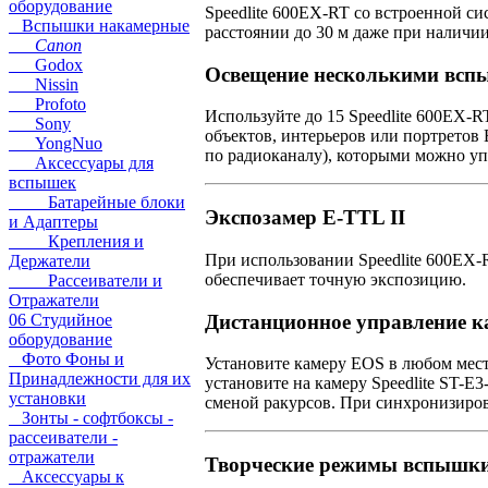
оборудование
Speedlite 600EX-RT со встроенной с
Вспышки накамерные
расстоянии до 30 м даже при наличи
Canon
Godox
Освещение несколькими вс
Nissin
Profoto
Используйте до 15 Speedlite 600EX-
Sony
объектов, интерьеров или портретов
YongNuo
по радиоканалу), которыми можно уп
Аксессуары для
вспышек
Батарейные блоки
Экспозамер E-TTL II
и Адаптеры
Крепления и
При использовании Speedlite 600EX-
Держатели
обеспечивает точную экспозицию.
Рассеиватели и
Отражатели
Дистанционное управление к
06 Студийное
оборудование
Фото Фоны и
Установите камеру EOS в любом месте
Принадлежности для их
установите на камеру Speedlite ST-
установки
сменой ракурсов. При синхронизиров
Зонты - софтбоксы -
рассеиватели -
отражатели
Творческие режимы вспышк
Аксессуары к