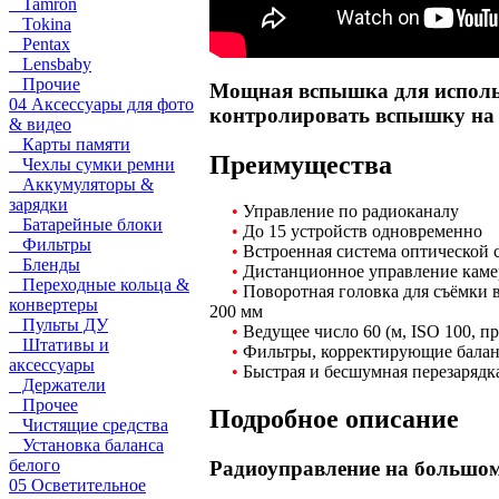
Tamron
Tokina
Pentax
Lensbaby
Прочие
Мощная вспышка для использ
04 Аксессуары для фото
контролировать вспышку на р
& видео
Карты памяти
Преимущества
Чехлы сумки ремни
Аккумуляторы &
зарядки
•
Управление по радиоканалу
Батарейные блоки
•
До 15 устройств одновременно
Фильтры
•
Встроенная система оптической
Бленды
•
Дистанционное управление кам
Переходные кольца &
•
Поворотная головка для съёмки 
конвертеры
200 мм
Пульты ДУ
•
Ведущее число 60 (м, ISO 100, п
Штативы и
•
Фильтры, корректирующие балан
аксессуары
•
Быстрая и бесшумная перезарядк
Держатели
Прочее
Подробное описание
Чистящие средства
Установка баланса
белого
Радиоуправление на большом
05 Осветительное