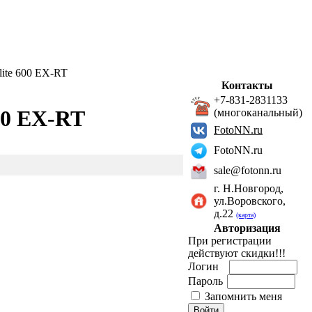
ite 600 EX-RT
Контакты
+7-831-2831133
00 EX-RT
(многоканальный)
FotoNN.ru
FotoNN.ru
sale@fotonn.ru
г. Н.Новгород,
ул.Воровского,
д.22
(карта)
Авторизация
При регистрации
действуют скидки!!!
Логин
Пароль
Запомнить меня