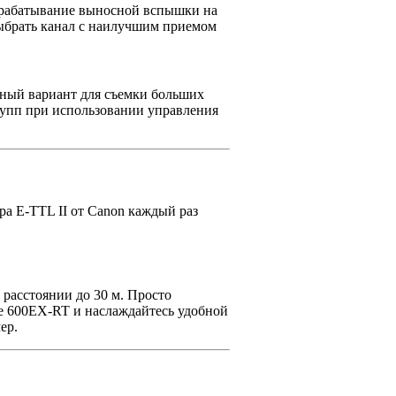
 срабатывание выносной вспышки на
выбрать канал с наилучшим приемом
ьный вариант для съемки больших
групп при использовании управления
а E-TTL II от Canon каждый раз
 расстоянии до 30 м. Просто
te 600EX-RT и наслаждайтесь удобной
ер.