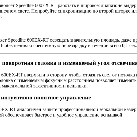
воляет Speedlite 600EX-RT работать в широком диапазоне выде
нечном свете. Попробуйте синхронизацию по второй шторке и
.
ляет Speedlite 600EX-RT освещать значительную площадь, даже 
6 обеспечивают бесшумную перезарядку в течение всего 0,1 сек
, поворотная головка и изменяемый угол отсвечив
 600EX-RT вверх или в сторону, чтобы отразить свет от потолка 
оловка с изменяемым фокусным расстоянием позволяет изменять 
я максимальной эффективности вспышки.
интуитивно понятное управление
600EX-RT аналогичен защите профессиональной зеркальной кам
й обеспечивает быстрое и удобное управление вспышкой.