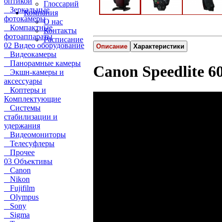
оптикой
Глоссарий
Зеркальные
Компания
фотокамеры
О нас
Компактные
Контакты
фотоаппараты
Расписание
02 Видео оборудование
Описание
Характеристики
Видеокамеры
Панорамные камеры
Canon Speedlite 
Экшн-камеры и
аксессуары
Коптеры и
Комплектующие
Системы
стабилизации и
удержания
Видеомониторы
Телесуфлеры
Прочее
03 Объективы
Canon
Nikon
Fujifilm
Olympus
Sony
Sigma