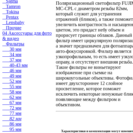
Sigma
Поляризационный светофильтр FUJI
Tamron
MC-CPL с диаметром резьбы 82мм,
Tokina
который служит для устранения
Pentax
отражений (бликов), а также поможет
Lensbaby
увеличить контрастность и насыщенн
Прочие
цветом, это придаст небу объем и
04 Аксессуары для фото
прорисует границы облаков. Данный
& видео
фильтр имеет циркулярную поляриза
Фильтры
а значит предназначен для фотоаппар
30 мм
авто-фокусировкой. Фильтр является
34 мм
узкопрофильным, то есть имеет узку
37 мм
оправу, и отсутствует внешняя резьба.
40-43 мм
Такие фильтры не виньетируют
46 мм
изображение при съемке на
49 мм
широкоугольные объективы. Фотофи
52 мм
имеет двухстороннее 12 слойное
55 мм
просветление, которое поможет
58 мм
исключить некоторые ненужные блик
62 мм
появляющие между фильтром и
67 мм
объективом.
72 мм
77 мм
82 мм
86 мм
95 мм
Характеристики и комплектация могут изменят