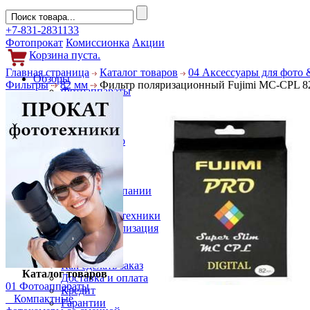
+7-831-2831133
Фотопрокат
Комиссионка
Акции
Корзина пуста.
Главная страница
Каталог товаров
04 Аксессуары для фото 
Обзоры
Фильтры
82 мм
Фильтр поляризационный Fujimi MC-CPL 
Фотоаппараты
Объективы
Фильтры
Новости
Фото и видео
Гаджеты
Аксессуары
Слухи
Новости компании
Услуги
Прокат фототехники
Выкуп и реализация
Покупателям
Акции
Как сделать заказ
Каталог товаров
Доставка и оплата
01 Фотоаппараты
Кредит
Компактные
Гарантии