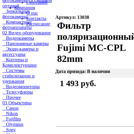
фотокамеры со сменной
Глоссарий
оптикой
Компания
Зеркальные
О нас
фотокамеры
Артикул: 13038
Контакты
Компактные
Фильтр
Расписание
фотоаппараты
02 Видео оборудование
поляризационны
Видеокамеры
Панорамные камеры
Fujimi MC-CPL
Экшн-камеры и
аксессуары
82mm
Коптеры и
Комплектующие
Системы
Дата прихода: В наличии
стабилизации и
удержания
1 493 руб.
Видеомониторы
Телесуфлеры
Прочее
03 Объективы
Canon
Nikon
Fujifilm
Olympus
Sony