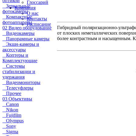
оптикой
Глоссарий
Зеркальные
Компания
фотокамеры
О нас
Компактные
Контакты
фотоаппараты
Расписание
Гибридный поляризационно-ультраф
02 Видео оборудование
от плоских неметаллических поверхно
Видеокамеры
более контрастным и насыщенным. К
Панорамные камеры
Экшн-камеры и
аксессуары
Коптеры и
Комплектующие
Системы
стабилизации и
удержания
Видеомониторы
Телесуфлеры
Прочее
03 Объективы
Canon
Nikon
Fujifilm
Olympus
Sony
Sigma