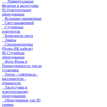
Прямоугольные
фильтры и аксессуары
05 Осветительное
оборудование
Вспышки накамерные
Свет накамерный
Студийные
осветители
Комплекты света
Лампы
Синхронизаторы
(Радио ИК кабели)
06 Студийное
оборудование
Фото Фоны и
Принадлежности для их
установки
Зонты - софтбоксы -
рассеиватели -
отражатели
Аксессуары к
осветительному
оборудованию
Оборудование для 3D
съемки