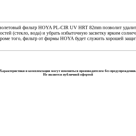
иолетовый фильтр HOYA PL-CIR UV HRT 82mm позволит удалит
стей (стекло, вода) и убрать избыточную засветку ярким солне
роме того, фильтр от фирмы HOYA будет служить хорошей защит
Характеристики и комплектация могут изменяться производителем без предупреждения
Не является публичной офертой