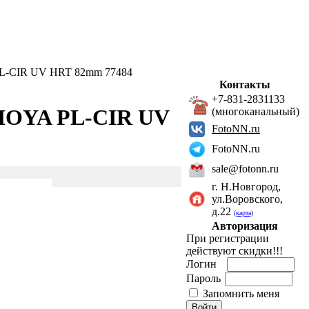
L-CIR UV HRT 82mm 77484
Контакты
+7-831-2831133
HOYA PL-CIR UV
(многоканальный)
FotoNN.ru
FotoNN.ru
sale@fotonn.ru
г. Н.Новгород,
ул.Воровского,
д.22
(карта)
Авторизация
При регистрации
действуют скидки!!!
Логин
Пароль
Запомнить меня