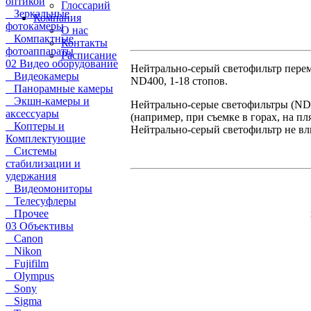
оптикой
Глоссарий
Зеркальные
Компания
фотокамеры
О нас
Компактные
Контакты
фотоаппараты
Расписание
02 Видео оборудование
Нейтрально-серый светофильтр перем
Видеокамеры
ND400, 1-18 стопов.
Панорамные камеры
Экшн-камеры и
Нейтрально-серые светофильтры (ND)
аксессуары
(например, при съемке в горах, на п
Коптеры и
Нейтрально-серый светофильтр не вли
Комплектующие
Системы
стабилизации и
удержания
Видеомониторы
Телесуфлеры
Прочее
03 Объективы
Canon
Nikon
Fujifilm
Olympus
Sony
Sigma