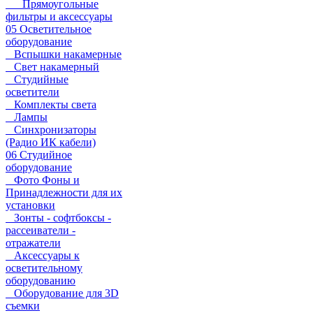
Прямоугольные
фильтры и аксессуары
05 Осветительное
оборудование
Вспышки накамерные
Свет накамерный
Студийные
осветители
Комплекты света
Лампы
Синхронизаторы
(Радио ИК кабели)
06 Студийное
оборудование
Фото Фоны и
Принадлежности для их
установки
Зонты - софтбоксы -
рассеиватели -
отражатели
Аксессуары к
осветительному
оборудованию
Оборудование для 3D
съемки