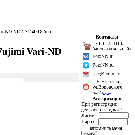
Vari-ND ND2-ND400 82mm
Контакты
+7-831-2831133
ujimi Vari-ND
(многоканальный)
FotoNN.ru
FotoNN.ru
sale@fotonn.ru
г. Н.Новгород,
ул.Воровского,
д.22
(карта)
Авторизация
При регистрации
действуют скидки!!!
Логин
Пароль
Запомнить меня