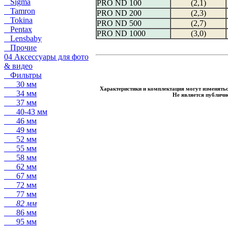
Sigma
PRO ND 100
(2,1)
Tamron
PRO ND 200
(2,3)
Tokina
PRO ND 500
(2,7)
Pentax
PRO ND 1000
(3,0)
Lensbaby
Прочие
04 Аксессуары для фото
& видео
Фильтры
30 мм
Характеристики и комплектация могут изменятьс
34 мм
Не является публичн
37 мм
40-43 мм
46 мм
49 мм
52 мм
55 мм
58 мм
62 мм
67 мм
72 мм
77 мм
82 мм
86 мм
95 мм