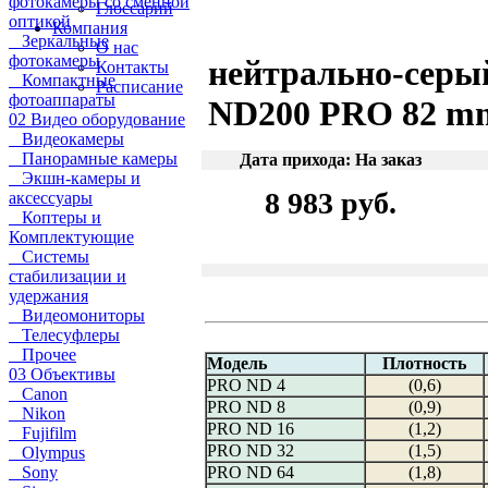
фотокамеры со сменной
Глоссарий
оптикой
Компания
Зеркальные
О нас
фотокамеры
нейтрально-сер
Контакты
Компактные
Расписание
фотоаппараты
ND200 PRO 82 m
02 Видео оборудование
Видеокамеры
Панорамные камеры
Дата прихода: На заказ
Экшн-камеры и
8 983 руб.
аксессуары
Коптеры и
Комплектующие
Системы
стабилизации и
удержания
Видеомониторы
Телесуфлеры
Прочее
Модель
Плотность
03 Объективы
PRO ND 4
(0,6)
Canon
PRO ND 8
(0,9)
Nikon
PRO ND 16
(1,2)
Fujifilm
PRO ND 32
(1,5)
Olympus
Sony
PRO ND 64
(1,8)