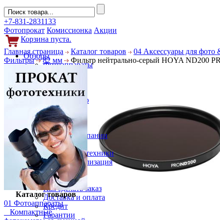
+7-831-2831133
Фотопрокат
Комиссионка
Акции
Корзина пуста.
Главная страница
Каталог товаров
04 Аксессуары для фото 
Обзоры
Фильтры
82 мм
Фильтр нейтрально-серый HOYA ND200 P
Фотоаппараты
Объективы
Фильтры
Новости
Фото и видео
Гаджеты
Аксессуары
Слухи
Новости компании
Услуги
Прокат фототехники
Выкуп и реализация
Покупателям
Акции
Как сделать заказ
Каталог товаров
Доставка и оплата
01 Фотоаппараты
Кредит
Компактные
Гарантии