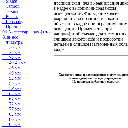
Sigma
предназначен, для выравнивания ярк
Tamron
в кадре с высоким дисбалансом
Tokina
освещенности. Фильтр позволяет
Pentax
выровнять экспозицию и яркость
Lensbaby
объектов в кадре при неравномерном
Прочие
освещении. Применяется при
04 Аксессуары для фото
ландшафтной съемке для затемнения
& видео
слишком яркого неба и проработки
Фильтры
деталей в слишком затемненных обла
30 мм
кадра.
34 мм
37 мм
40-43 мм
46 мм
49 мм
Характеристики и комплектация могут изменят
52 мм
производителем без предупреждения.
Не является публичной офертой
55 мм
58 мм
62 мм
67 мм
72 мм
77 мм
82 мм
86 мм
95 мм