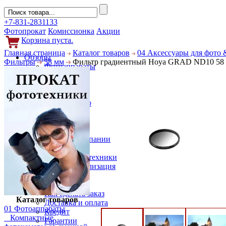
+7-831-2831133
Фотопрокат
Комиссионка
Акции
Корзина пуста.
Главная страница
Каталог товаров
04 Аксессуары для фото 
Обзоры
Фильтры
58 мм
Фильтр градиентный Hoya GRAD ND10 58
Фотоаппараты
Объективы
Фильтры
Новости
Фото и видео
Гаджеты
Аксессуары
Слухи
Новости компании
Услуги
Прокат фототехники
Выкуп и реализация
Покупателям
Акции
Как сделать заказ
Каталог товаров
Доставка и оплата
01 Фотоаппараты
Кредит
Компактные
Гарантии