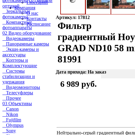
фотокамеры со сменной
Глоссарий
оптикой
Компания
Зеркальные
О нас
фотокамеры
Артикул: 17812
Контакты
Компактные
Фильтр
Расписание
фотоаппараты
02 Видео оборудование
градиентный Hoy
Видеокамеры
Панорамные камеры
GRAD ND10 58 
Экшн-камеры и
аксессуары
81991
Коптеры и
Комплектующие
Системы
Дата прихода: На заказ
стабилизации и
удержания
6 989 руб.
Видеомониторы
Телесуфлеры
Прочее
03 Объективы
Canon
Nikon
Fujifilm
Olympus
Sony
Нейтрально-серый градиентный фил