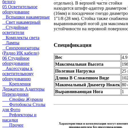
белого
отдельно). В верхней части стойки
05 Осветительное
находится штифт-адаптер диаметром 5
оборудование
(16мм) и посадочное гнездо диаметр
Вспышки накамерные
1''1/8 (28 мм). Стойка также снабжена
Свет накамерный
выравнивающей ногой для максимал
Студийные
устойчивости на неровной поверхнос
осветители
Комплекты света
Лампы
Спецификация
Синхронизаторы
(Радио ИК кабели)
Вес
4.9
06 Студийное
оборудование
Максимальная Высота
19
Аксессуары к
Полезная Нагрузка
25 
осветительному
Длина В Сложенном Виде
10
оборудованию
Крепления
Макимальный Диаметр Ножек
80
Держатели Адаптеры
Выравнивающая Нога
1
Переходники
Стойки Журавли
Фотобоксы Столы
для Фото
Рефлекторы и
насадки
Характеристики и комплектация могут изменят
Прочее
производителем без предупреждения.