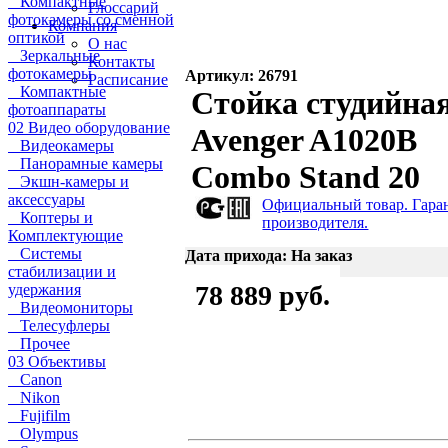
Компактные
Глоссарий
фотокамеры со сменной
Компания
оптикой
О нас
Зеркальные
Контакты
фотокамеры
Артикул: 26791
Расписание
Компактные
Стойка студийна
фотоаппараты
02 Видео оборудование
Avenger A1020B
Видеокамеры
Панорамные камеры
Combo Stand 20
Экшн-камеры и
аксессуары
Официальный товар. Гара
Коптеры и
производителя.
Комплектующие
Системы
Дата прихода: На заказ
стабилизации и
78 889 руб.
удержания
Видеомониторы
Телесуфлеры
Прочее
03 Объективы
Canon
Nikon
Fujifilm
Olympus