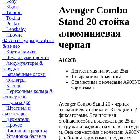
Sony
Sigma
Avenger Combo
Tamron
Tokina
Stand 20 стойка
Pentax
Lensbaby
алюминиевая
Прочие
04 Аксессуары для фото
черная
& видео
Карты памяти
Чехлы сумки ремни
A1020B
Аккумуляторы &
зарядки
Допустимая нагрузка: 25кг
Батарейные блоки
1 выравнивающая нога
Фильтры
Совместима с колесами A900N
Бленды
тормозами
Переходные кольца &
конвертеры
Пульты ДУ
Avenger Combo Stand 20 - черная
Штативы и
алюминиевая стойка из 3 секций с 2
аксессуары
фиксаторами. Эта прочная
Держатели
стойкаспособна выдержать до 25 кг
Прочее
нагрузки и выдвигаться на высоту до
Чистящие средства
м. Она совместима с колесами A900
Установка баланса
(снабжены тормозами, продаются