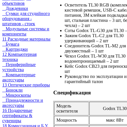
объективов
Осветитель TL30 RGB (комплек
Дождевики
кистевой ремешок, USB-C кабе
Сумки для студийного
питания, 3М клейкая подкладка
оборудования -
шт, стальная пластина – 3 шт, б
штативов - стоек
чехла) – 2 шт
Модульные системы и
Соты Godox TL-G30 для TL30 –
компоненты
Зажим Godox TL-C2 для TL30
11 Расходные материалы
удерживающий – 2 шт
Бумага
Соединитель Godox TL-M2 для
Картриджи
двухместный – 1 шт
12 Компьютерная
Чехол Godox TL-W30 для TL30
техника
водонепроницаемый – 2 шт
Периферийные
Кейс Godox CB23 для переноски
устройства
шт
Компьютерные
Руководство по эксплуатации и
аксессуары
гарантийный талон
13 Оптические приборы
Бинокли
Спецификация
Микроскопы
Принадлежности и
аксессуары
Модель
Godox TL30
16 Подарочные
осветителя
сертификаты &
Мощность
макс 8Вт
сувениры
18 Комиссионная и Б.У.