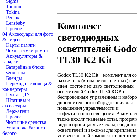
Sigma
Tamron
Tokina
Pentax
Lensbaby
Комплект
Прочие
04 Аксессуары для фото
светодиодных
& видео
Карты памяти
осветителей Godo
Чехлы сумки ремни
Аккумуляторы &
TL30-K2 Kit
зарядки
Батарейные блоки
Фильтры
Godox TL30-K2 Kit – комплект для с
Бленды
различных (в том числе цветных) св
Переходные кольца &
сцен, состоит из двух светодиодных
конвертеры
осветителей Godox TL30 RGB с
Пульты ДУ
беспроводным управлением и набор
Штативы и
дополнительного оборудования для
аксессуары
повышения управляемости и
Держатели
эффективности освещения. В компле
Прочее
также входят тканевые соты, прозрач
Чистящие средства
водонепроницаемые чехлы, соединит
Установка баланса
осветителей и зажимы для крепления
белого
универсальный комплект станет отл