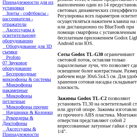
Принадлежности для их
выполнению один из 14 предустано
установки
световых динамических спецэффекто
Зонты - софтбоксы -
Регулировка всех параметров осветит
рассеиватели -
осуществляться нажатием клавиш на
отражатели
или дистанционно по BlueTooth при
Аксессуары к
помощи смартфона с установленным
осветительному
бесплатным приложением Godox Ligh
оборудованию
Android или IOS.
Оборудование для 3D
съемки
Соты Godox TL-G30
ограничивают
Profoto
световой поток, оставляя только
07 Звуковое
параллельные лучи, что позволяет сд
оборудование
освещение более контрастным. Размер
Беспроводные
рабочем виде 30х6.5х4.5 см. Для удоб
микрофоны & системы
хранения сотовая насадка складывает
Микрофоны
плоскость.
накамерные
Микрофоны
Зажимы Godox TL-C2
позволяют
петличные
установить TL30 на осветительной с
Микрофоны прочие
или другой опоре. Зажимы изготавл
Наушники & Колонки
из прочного ABS пластика. Монтаж
Рекордеры &
отверстия представляют собой 2
Диктофоны
впрессованные латунные гайки с рез
Аксессуары &
1/4".
Принадлежности