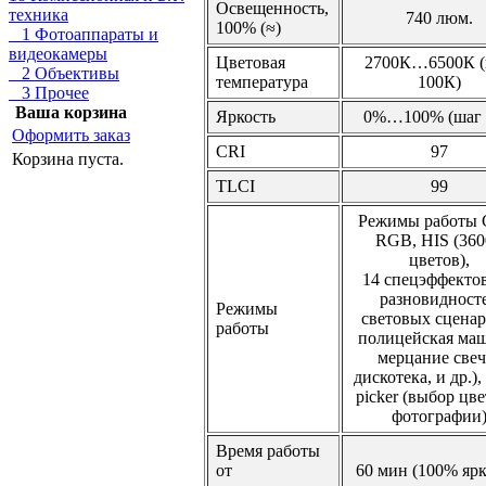
Освещенность,
техника
740 люм.
100% (≈)
1 Фотоаппараты и
видеокамеры
Цветовая
2700К…6500К (
2 Объективы
температура
100К)
3 Прочее
Ваша корзина
Яркость
0%…100% (шаг 
Оформить заказ
CRI
97
Корзина пуста.
TLCI
99
Режимы работы 
RGB, HIS (360
цветов),
14 спецэффектов
разновидност
Режимы
световых сценар
работы
полицейская маш
мерцание свеч
дискотека, и др.),
picker (выбор цве
фотографии
Время работы
от
60 мин (100% ярк