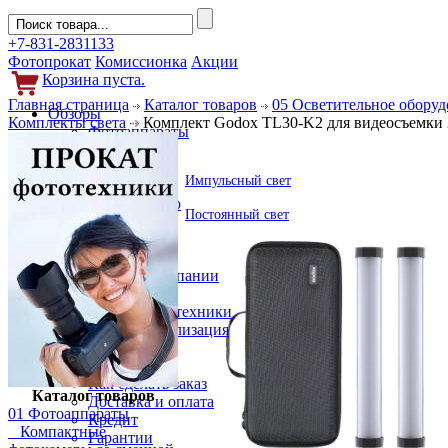
+7-831-2831133
Фотопрокат
Комиссионка
Акции
Корзина пуста.
Главная страница
Каталог товаров
05 Осветительное обору
Обзоры
Комплекты света
Комплект Godox TL30-K2 для видеосъемки 
Фотоаппараты
Объективы
Фильтры
Импульсный свет
Новости
Фото и видео
Постоянный свет
Гаджеты
Аксессуары
Слухи
Новости компании
Услуги
Прокат фототехники
Выкуп и реализация
Покупателям
Акции
Как сделать заказ
Каталог товаров
Доставка и оплата
01 Фотоаппараты
Кредит
Компактные
Гарантии