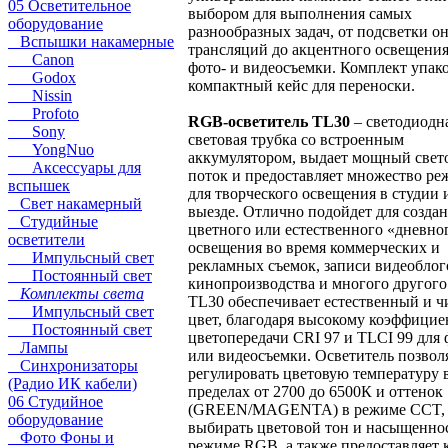
05 Осветительное
выбором для выполнения самых
оборудование
разнообразных задач, от подсветки о
Вспышки накамерные
трансляций до акцентного освещения
Canon
фото- и видеосъемки. Комплект упак
Godox
компактный кейс для переноски.
Nissin
Profoto
RGB-осветитель TL30
– светодиодн
Sony
световая трубка со встроенным
YongNuo
аккумулятором, выдает мощный свет
Аксессуары для
поток и предоставляет множество р
вспышек
для творческого освещения в студии 
Свет накамерный
выезде. Отлично подойдет для созда
Студийные
цветного или естественного «дневно
осветители
освещения во время коммерческих и
Импульсный свет
рекламных съемок, записи видеоблог
Постоянный свет
кинопроизводства и многого другого
Комплекты света
TL30 обеспечивает естественный и 
Импульсный свет
цвет, благодаря высокому коэффицие
Постоянный свет
цветопередачи CRI 97 и TLCI 99 для 
Лампы
или видеосъемки. Осветитель позвол
Синхронизаторы
регулировать цветовую температуру 
(Радио ИК кабели)
пределах от 2700 до 6500К и оттенок
06 Студийное
(GREEN/MAGENTA) в режиме CCT,
оборудование
выбирать цветовой тон и насыщеннос
Фото Фоны и
режиме RGB, а также предоставляет 