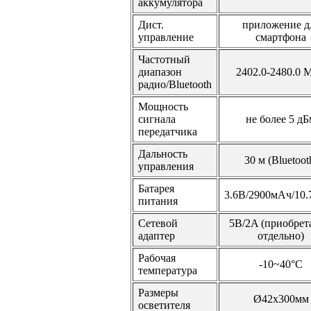
аккумулятора
Дист.
приложение д
управление
смартфона
Частотный
диапазон
2402.0-2480.0 
радио/Bluetooth
Мощность
сигнала
не более 5 дБ
передатчика
Дальность
30 м (Bluetoot
управления
Батарея
3.6В/2900мАч/10.
питания
Сетевой
5В/2A (приобрет
адаптер
отдельно)
Рабочая
-10~40°C
температура
Размеры
Ø42х300мм
осветителя