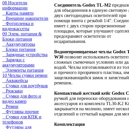
08 Носители
Соединитель Godox TL-M2
предназ
информации
для объединения в единую световую
Карты памяти
двух светодиодных осветителей при
Внешние накопители
помощи винта с резьбой 1/4". Соедин
Фотопленка и
имеет с двух сторон прорезиненные
видеокассеты
площадки, которые улучшают сцепле
09 Элем. питания &
предохраняют осветители от
Блоки питания
исцарапывания.
Аккумуляторы
Блоки питания
Водонепроницаемые чехлы Godox 
Зарядные устройства
W30
позволят использовать осветите
Зарядки с
сложных съемочных условиях или да
аккумуляторами
водой. Чехлы изготавливаются из тол
Элементы питания
и прочного прозрачного пластика, и
10 Чехлы сумки ремни
защелкивающийся замок и запястный
Аквакейсы
ремешок.
Сумки для ноутбуков
Рюкзаки
Компактный жесткий кейс Godox 
Сумки для фото и
ручкой для переноски оборудования 
видео камер
аксессуаров из комплекта TL30-K2 Ki
Ремни
закрывается на молнию, имеет неско
Футляры прочие
отделений и сетчатый карман для мел
Сумки для КПК и
телефонов
Комплектация
Футляры для