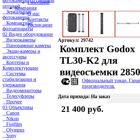
фотокамеры со сменной
Глоссарий
оптикой
Компания
Зеркальные
О нас
фотокамеры
Контакты
Компактные
Расписание
фотоаппараты
02 Видео оборудование
Видеокамеры
Артикул: 29742
Панорамные камеры
Комплект Godox
Экшн-камеры и
аксессуары
TL30-K2 для
Коптеры и
Комплектующие
видеосъемки 285
Системы
стабилизации и
Официальный товар. Гара
удержания
производителя.
Видеомониторы
Телесуфлеры
Дата прихода: На заказ
Прочее
21 400 руб.
03 Объективы
Canon
Nikon
Fujifilm
Olympus
Sony