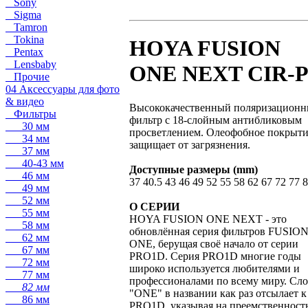
Sony
Sigma
Tamron
Tokina
HOYA FUSION
Pentax
Lensbaby
ONE NEXT CIR-
Прочие
04 Аксессуары для фото
& видео
Высококачественный поляризацион
Фильтры
фильтр с 18-слойным антибликовым
30 мм
просветлением. Олеофобное покрыт
34 мм
защищает от загрязнения.
37 мм
40-43 мм
Доступные размеры (mm)
46 мм
37 40.5 43 46 49 52 55 58 62 67 72 77 
49 мм
52 мм
О СЕРИИ
55 мм
HOYA FUSION ONE NEXT - это
58 мм
обновлённая серия фильтров FUSIO
62 мм
ONE, берущая своё начало от серии
67 мм
PRO1D. Серия PRO1D многие годы
72 мм
широко используется любителями и
77 мм
профессионалами по всему миру. Сл
82 мм
"ONE" в названии как раз отсылает к
86 мм
PRO1D, указывая на преемственность