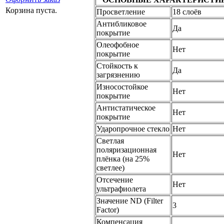
Корзина пуста.
Просветление
18 слоёв
Антибликовое
Да
покрытие
Олеофобное
Нет
покрытие
Стойкость к
Да
загрязнению
Износостойкое
Нет
покрытие
Антистатическое
Нет
покрытие
Ударопрочное стекло
Нет
Светлая
поляризационная
Нет
плёнка (на 25%
светлее)
Отсечение
Нет
ультрафиолета
Значение ND (Filter
3
Factor)
Компенсация