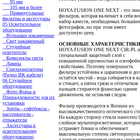
95 мм
105 мм и более
HOYA FUSION ONE NEXT - это лин
Прямоугольные
фильтров, которая включает в себя ве
фильтры и аксессуары
набор качеств, необходимых большин
05 Осветительное
фотографов, но при этом имеет
оборудование
доступную цену.
Вспышки накамерные
Свет накамерный
ОСНОВНЫЕ ХАРАКТЕРИСТИК
Студийные
HOYA FUSION ONE NEXT CIR-PL и
осветители
специальный защитный слой с
Комплекты света
повышенной прочностью и олеофоб
Лампы
свойствами. Поэтому поверхность
Синхронизаторы
фильтра устойчива к царапинам и до
(Радио ИК кабели)
остаётся чистой - вода собирается в 
06 Студийное
и стекает, а пятна грязи и отпечатков
оборудование
пальцев стираются фланелью одним
Фото Фоны и
движением, не оставляя следов.
Принадлежности для их
установки
Фильтр производится в Японии из
Зонты - софтбоксы -
высококачественного оптического сте
рассеиватели -
На каждую сторону стекла нанесено 
отражатели
слойное мультипросветление, которо
Аксессуары к
устраняет блики и обеспечивает
осветительному
максимальную степень светопропуск
оборудованию
а тонкая алюминиевая оправа снижае