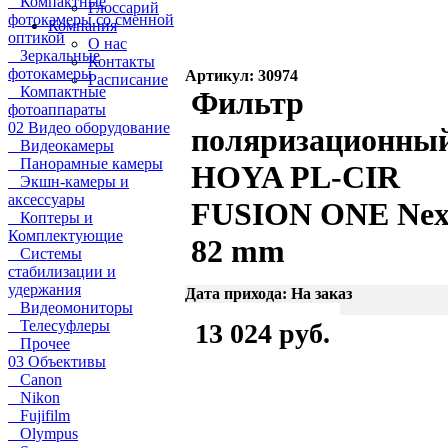
Компактные
Глоссарий
фотокамеры со сменной
Компания
оптикой
О нас
Зеркальные
Контакты
фотокамеры
Артикул: 30974
Расписание
Компактные
Фильтр
фотоаппараты
02 Видео оборудование
поляризационны
Видеокамеры
Панорамные камеры
HOYA PL-CIR
Экшн-камеры и
аксессуары
FUSION ONE Nex
Коптеры и
Комплектующие
82 mm
Системы
стабилизации и
удержания
Дата прихода: На заказ
Видеомониторы
Телесуфлеры
13 024 руб.
Прочее
03 Объективы
Canon
Nikon
Fujifilm
Olympus