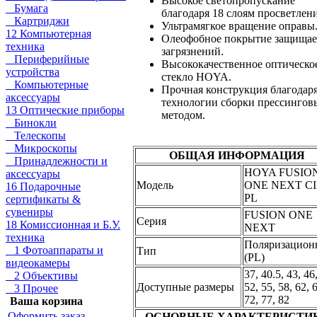
Высокое светопропускание
Бумага
благодаря 18 слоям просветлени
Картриджи
Ультрамягкое вращение оправы
12 Компьютерная
Олеофобное покрытие защищае
техника
загрязнений.
Периферийные
Высококачественное оптическо
устройства
стекло HOYA.
Компьютерные
Прочная конструкция благодар
аксессуары
технологии сборки прессинго
13 Оптические приборы
методом.
Бинокли
Телескопы
Микроскопы
ОБЩАЯ ИНФОРМАЦИЯ
Принадлежности и
HOYA FUSIO
аксессуары
Модель
ONE NEXT CI
16 Подарочные
PL
сертификаты &
сувениры
FUSION ONE
Серия
18 Комиссионная и Б.У.
NEXT
техника
Поляризацио
1 Фотоаппараты и
Тип
(PL)
видеокамеры
37, 40.5, 43, 46
2 Объективы
Доступные размеры
52, 55, 58, 62, 
3 Прочее
72, 77, 82
Ваша корзина
Оформить заказ
ОСНОВНЫЕ ХАРАКТЕРИСТИ