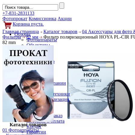
+7-831-2831133
Фотопрокат
Комиссионка
Акции
Корзина пуста.
Главная страница
Каталог товаров
04 Аксессуары для фото 
Обзоры
Фильтры
82 мм
Фильтр поляризационный HOYA PL-CIR F
Фотоаппараты
82 mm
Объективы
Фильтры
Новости
Фото и видео
Гаджеты
Аксессуары
Слухи
Новости компании
Услуги
Прокат фототехники
Выкуп и реализация
Покупателям
Акции
Как сделать заказ
Доставка и оплата
Каталог товаров
Кредит
01 Фотоаппараты
Гарантии