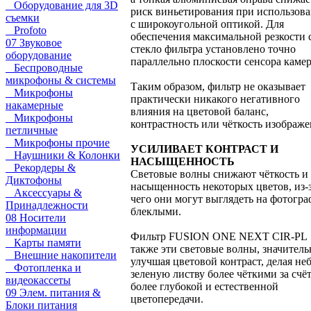
Оборудование для 3D
риск виньетирования при использов
съемки
с широкоугольной оптикой. Для
Profoto
обеспечения максимальной резкости 
07 Звуковое
стекло фильтра установлено точно
оборудование
параллельно плоскости сенсора каме
Беспроводные
микрофоны & системы
Таким образом, фильтр не оказывает
Микрофоны
практически никакого негативного
накамерные
влияния на цветовой баланс,
Микрофоны
контрастность или чёткость изображе
петличные
Микрофоны прочие
УСИЛИВАЕТ КОНТРАСТ И
Наушники & Колонки
НАСЫЩЕННОСТЬ
Рекордеры &
Световые волны снижают чёткость и
Диктофоны
насыщенность некоторых цветов, из-
Аксессуары &
чего они могут выглядеть на фотогр
Принадлежности
блеклыми.
08 Носители
информации
Фильтр FUSION ONE NEXT CIR-PL
Карты памяти
также эти световые волны, значитель
Внешние накопители
улучшая цветовой контраст, делая не
Фотопленка и
зеленую листву более чёткими за счё
видеокассеты
более глубокой и естественной
09 Элем. питания &
цветопередачи.
Блоки питания