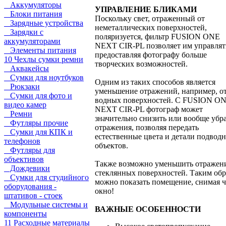
Аккумуляторы
УПРАВЛЕНИЕ БЛИКАМИ
Блоки питания
Поскольку свет, отраженный от
Зарядные устройства
неметаллических поверхностей,
Зарядки с
поляризуется, фильтр FUSION ONE
аккумуляторами
NEXT CIR-PL позволяет им управлят
Элементы питания
предоставляя фотографу больше
10 Чехлы сумки ремни
творческих возможностей.
Аквакейсы
Сумки для ноутбуков
Одним из таких способов является
Рюкзаки
уменьшение отражений, например, о
Сумки для фото и
водных поверхностей. С FUSION O
видео камер
NEXT CIR-PL фотограф может
Ремни
значительно снизить или вообще убр
Футляры прочие
отражения, позволяя передать
Сумки для КПК и
естественные цвета и детали подвод
телефонов
объектов.
Футляры для
объективов
Также возможно уменьшить отражени
Дождевики
стеклянных поверхностей. Таким об
Сумки для студийного
можно показать помещение, снимая ч
оборудования -
окно!
штативов - стоек
Модульные системы и
ВАЖНЫЕ ОСОБЕННОСТИ
компоненты
11 Расходные материалы