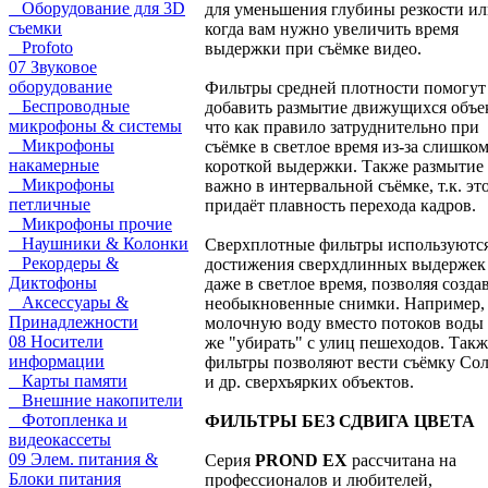
Оборудование для 3D
для уменьшения глубины резкости ил
съемки
когда вам нужно увеличить время
Profoto
выдержки при съёмке видео.
07 Звуковое
оборудование
Фильтры средней плотности помогут
Беспроводные
добавить размытие движущихся объе
микрофоны & системы
что как правило затруднительно при
Микрофоны
съёмке в светлое время из-за слишко
накамерные
короткой выдержки. Также размытие
Микрофоны
важно в интервальной съёмке, т.к. эт
петличные
придаёт плавность перехода кадров.
Микрофоны прочие
Наушники & Колонки
Сверхплотные фильтры используются
Рекордеры &
достижения сверхдлинных выдержек
Диктофоны
даже в светлое время, позволяя созда
Аксессуары &
необыкновенные снимки. Например,
Принадлежности
молочную воду вместо потоков воды
08 Носители
же "убирать" с улиц пешеходов. Такж
информации
фильтры позволяют вести съёмку Со
Карты памяти
и др. сверхъярких объектов.
Внешние накопители
Фотопленка и
ФИЛЬТРЫ БЕЗ СДВИГА ЦВЕТА
видеокассеты
09 Элем. питания &
Серия
PROND EX
рассчитана на
Блоки питания
профессионалов и любителей,