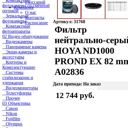
Компактные
Глоссарий
фотокамеры со сменной
Компания
оптикой
О нас
Зеркальные
Контакты
фотокамеры
Артикул: 31768
Расписание
Компактные
Фильтр
фотоаппараты
02 Видео оборудование
нейтрально-серы
Видеокамеры
Панорамные камеры
HOYA ND1000
Экшн-камеры и
аксессуары
PROND EX 82 m
Коптеры и
Комплектующие
A02836
Системы
стабилизации и
удержания
Дата прихода: На заказ
Видеомониторы
Телесуфлеры
12 744 руб.
Прочее
03 Объективы
Canon
Nikon
Fujifilm
Olympus