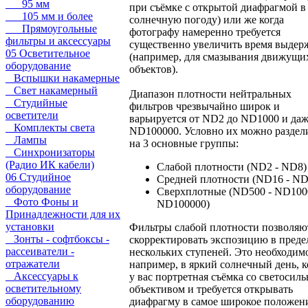
95 мм
при съёмке с открытой диафрагмой в
105 мм и более
солнечную погоду) или же когда
Прямоугольные
фотографу намеренно требуется
фильтры и аксессуары
существенно увеличить время выдер
05 Осветительное
(например, для смазывания движущи
оборудование
объектов).
Вспышки накамерные
Свет накамерный
Диапазон плотности нейтральных
Студийные
фильтров чрезвычайно широк и
осветители
варьируется от ND2 до ND1000 и да
Комплекты света
ND100000. Условно их можно раздел
Лампы
на 3 основные группы:
Синхронизаторы
(Радио ИК кабели)
Слабой плотности (ND2 - ND8)
06 Студийное
Средней плотности (ND16 - ND
оборудование
Сверхплотные (ND500 - ND1000
Фото Фоны и
ND100000)
Принадлежности для их
установки
Фильтры слабой плотности позволяю
Зонты - софтбоксы -
скорректировать экспозицию в преде
рассеиватели -
нескольких ступеней. Это необходим
отражатели
например, в яркий солнечный день, к
Аксессуары к
у вас портретная съёмка со светосил
осветительному
объективом и требуется открывать
оборудованию
диафрагму в самое широкое положен