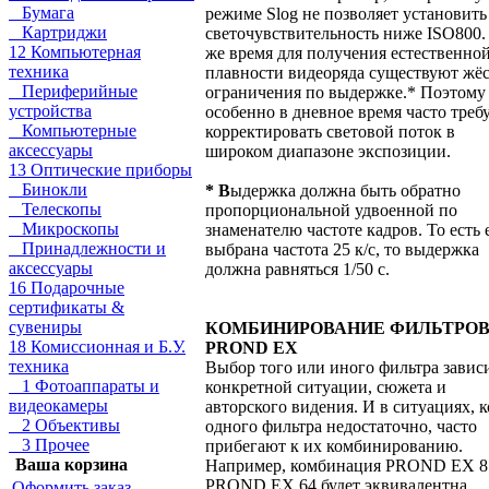
Бумага
режиме Slog не позволяет установить
Картриджи
светочувствительность ниже ISO800.
12 Компьютерная
же время для получения естественно
техника
плавности видеоряда существуют жё
Периферийные
ограничения по выдержке.* Поэтому
устройства
особенно в дневное время часто треб
Компьютерные
корректировать световой поток в
аксессуары
широком диапазоне экспозиции.
13 Оптические приборы
Бинокли
* В
ыдержка должна быть обратно
Телескопы
пропорциональной удвоенной по
Микроскопы
знаменателю частоте кадров. То есть 
Принадлежности и
выбрана частота 25 к/с, то выдержка
аксессуары
должна равняться 1/50 с.
16 Подарочные
сертификаты &
сувениры
КОМБИНИРОВАНИЕ ФИЛЬТРО
18 Комиссионная и Б.У.
PROND EX
техника
Выбор того или иного фильтра завис
1 Фотоаппараты и
конкретной ситуации, сюжета и
видеокамеры
авторского видения. И в ситуациях, к
2 Объективы
одного фильтра недостаточно, часто
3 Прочее
прибегают к их комбинированию.
Ваша корзина
Например, комбинация PROND EX 8
PROND EX 64 будет эквивалентна
Оформить заказ