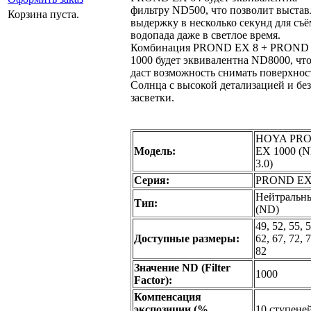
фильтру ND500, что позволит выстав
Корзина пуста.
выдержку в несколько секунд для съ
водопада даже в светлое время.
Комбинация PROND EX 8 + PROND
1000 будет эквивалентна ND8000, чт
даст возможность снимать поверхнос
Солнца с высокой детализацией и без
засветки.
HOYA PR
Модель:
EX 1000 (
3.0)
Серия:
PROND E
Нейтральн
Тип:
(ND)
49, 52, 55, 5
Доступные размеры:
62, 67, 72, 7
82
Значение ND (Filter
1000
Factor):
Компенсация
экспозиции (%
10 ступене