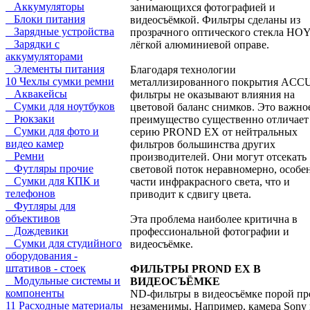
Аккумуляторы
занимающихся фотографией и
Блоки питания
видеосъёмкой. Фильтры сделаны из
Зарядные устройства
прозрачного оптического стекла HO
Зарядки с
лёгкой алюминиевой оправе.
аккумуляторами
Элементы питания
Благодаря технологии
10 Чехлы сумки ремни
металлизированного покрытия ACC
Аквакейсы
фильтры не оказывают влияния на
Сумки для ноутбуков
цветовой баланс снимков. Это важно
Рюкзаки
преимущество существенно отличает
Сумки для фото и
серию PROND EX от нейтральных
видео камер
фильтров большинства других
Ремни
производителей. Они могут отсекать
Футляры прочие
световой поток неравномерно, особе
Сумки для КПК и
части инфракрасного света, что и
телефонов
приводит к сдвигу цвета.
Футляры для
объективов
Эта проблема наиболее критична в
Дождевики
профессиональной фотографии и
Сумки для студийного
видеосъёмке.
оборудования -
штативов - стоек
ФИЛЬТРЫ PROND EX В
Модульные системы и
ВИДЕОСЪЁМКЕ
компоненты
ND-фильтры в видеосъёмке порой пр
11 Расходные материалы
незаменимы. Например, камера Sony 