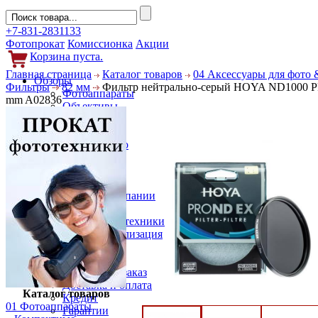
+7-831-2831133
Фотопрокат
Комиссионка
Акции
Корзина пуста.
Главная страница
Каталог товаров
04 Аксессуары для фото 
Обзоры
Фильтры
82 мм
Фильтр нейтрально-серый HOYA ND1000 
Фотоаппараты
mm A02836
Объективы
Фильтры
Новости
Фото и видео
Гаджеты
Аксессуары
Слухи
Новости компании
Услуги
Прокат фототехники
Выкуп и реализация
Покупателям
Акции
Как сделать заказ
Доставка и оплата
Каталог товаров
Кредит
01 Фотоаппараты
Гарантии