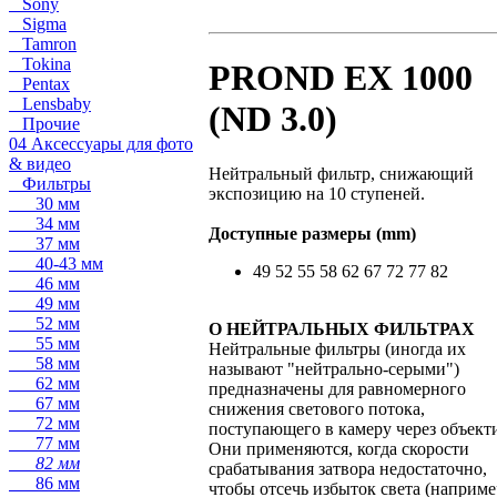
Sony
Sigma
Tamron
Tokina
PROND EX 1000
Pentax
Lensbaby
(ND 3.0)
Прочие
04 Аксессуары для фото
& видео
Нейтральный фильтр, снижающий
Фильтры
экспозицию на 10 ступеней.
30 мм
34 мм
Доступные размеры (mm)
37 мм
40-43 мм
49 52 55 58 62 67 72 77 82
46 мм
49 мм
52 мм
О НЕЙТРАЛЬНЫХ ФИЛЬТРАХ
55 мм
Нейтральные фильтры (иногда их
58 мм
называют "нейтрально-серыми")
62 мм
предназначены для равномерного
67 мм
снижения светового потока,
72 мм
поступающего в камеру через объект
77 мм
Они применяются, когда скорости
82 мм
срабатывания затвора недостаточно,
86 мм
чтобы отсечь избыток света (наприме