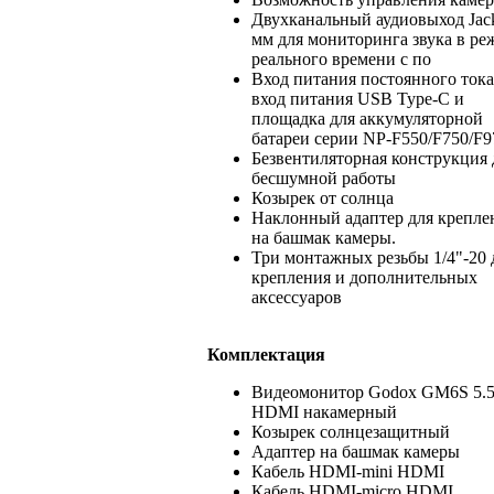
Двухканальный аудиовыход Jack
мм для мониторинга звука в ре
реального времени с по
Вход питания постоянного ток
вход питания USB Type-C и
площадка для аккумуляторной
батареи серии NP-F550/F750/F9
Безвентиляторная конструкция 
бесшумной работы
Козырек от солнца
Наклонный адаптер для крепле
на башмак камеры.
Три монтажных резьбы 1/4"-20 
крепления и дополнительных
аксессуаров
Комплектация
Видеомонитор Godox GM6S 5.
HDMI накамерный
Козырек солнцезащитный
Адаптер на башмак камеры
Кабель HDMI-mini HDMI
Кабель HDMI-micro HDMI