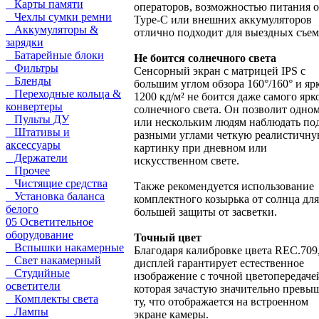
Карты памяти
операторов, возможностью питания о
Чехлы сумки ремни
Type-C или внешних аккумуляторов
Аккумуляторы &
отлично подходит для выездных съем
зарядки
Батарейные блоки
Не боится солнечного света
Фильтры
Сенсорный экран с матрицей IPS с
Бленды
большим углом обзора 160°/160° и яр
Переходные кольца &
1200 кд/м² не боится даже самого ярк
конвертеры
солнечного света. Он позволит одно
Пульты ДУ
или нескольким людям наблюдать по
Штативы и
разными углами четкую реалистичн
аксессуары
картинку при дневном или
Держатели
искусственном свете.
Прочее
Чистящие средства
Также рекомендуется использование
Установка баланса
комплектного козырька от солнца дл
белого
большей защиты от засветки.
05 Осветительное
оборудование
Точный цвет
Вспышки накамерные
Благодаря калибровке цвета REC.709
Свет накамерный
дисплей гарантирует естественное
Студийные
изображение с точной цветопередаче
осветители
которая зачастую значительно превы
Комплекты света
ту, что отображается на встроенном
Лампы
экране камеры.