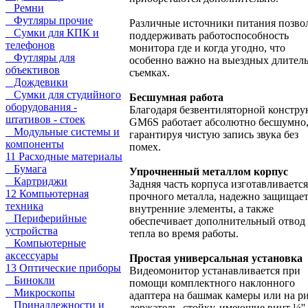
Ремни
Футляры прочие
Различные источники питания позво
Сумки для КПК и
поддерживать работоспособность
телефонов
монитора где и когда угодно, что
Футляры для
особенно важно на выездных длител
объективов
съемках.
Дождевики
Сумки для студийного
Бесшумная работа
оборудования -
Благодаря безвентиляторной констр
штативов - стоек
GM6S работает абсолютно бесшумно
Модульные системы и
гарантируя чистую запись звука без
компоненты
помех.
11 Расходные материалы
Бумага
Упрочненный металлом корпус
Картриджи
Задняя часть корпуса изготавливается
12 Компьютерная
прочного металла, надежно защищае
техника
внутренние элементы, а также
Периферийные
обеспечивает дополнительный отвод
устройства
тепла во время работы.
Компьютерные
аксессуары
Простая универсальная установка
13 Оптические приборы
Видеомонитор устанавливается при
Бинокли
помощи комплектного наклонного
Микроскопы
адаптера на башмак камеры или на ри
Принадлежности и
держатель, стойку, имеющие винт ¼''.