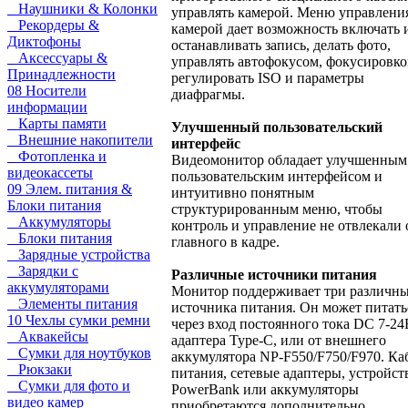
Наушники & Колонки
управлять камерой. Меню управлени
Рекордеры &
камерой дает возможность включать 
Диктофоны
останавливать запись, делать фото,
Аксессуары &
управлять автофокусом, фокусировко
Принадлежности
регулировать ISO и параметры
08 Носители
диафрагмы.
информации
Карты памяти
Улучшенный пользовательский
Внешние накопители
интерфейс
Фотопленка и
Видеомонитор обладает улучшенным
видеокассеты
пользовательским интерфейсом и
09 Элем. питания &
интуитивно понятным
Блоки питания
структурированным меню, чтобы
Аккумуляторы
контроль и управление не отвлекали 
Блоки питания
главного в кадре.
Зарядные устройства
Зарядки с
Различные источники питания
аккумуляторами
Монитор поддерживает три различн
Элементы питания
источника питания. Он может питать
10 Чехлы сумки ремни
через вход постоянного тока DC 7-24
Аквакейсы
адаптера Type-C, или от внешнего
Сумки для ноутбуков
аккумулятора NP-F550/F750/F970. Ка
Рюкзаки
питания, сетевые адаптеры, устройст
Сумки для фото и
PowerBank или аккумуляторы
видео камер
приобретаются дополнительно.