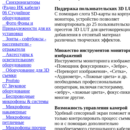
Синхронизаторы
(Радио ИК кабели)
Поддержка пользовательских 3D 
06 Студийное
С помощью слота SD-карты на корпу
оборудование
монитора, устройство позволяет
Фото Фоны и
импортировать до 25 пользовательск
Принадлежности для их
пресетов 3D LUT для цветокоррекци
установки
добавления в отснятый материал
Зонты - софтбоксы -
различных творческих эффектов.
рассеиватели -
отражатели
Множество инструментов монитор
Аксессуары к
изображений
осветительному
Инструменты мониторинга изображе
оборудованию
«Помощник фокусировки», «Зебра»,
Оборудование для 3D
«Переворот изображения», «Сетка»,
съемки
«Аудиометр», «Ложные цвета» и др.
Profoto
необходимых профессиональным
07 Звуковое
операторам, включая гистограмму,
оборудование
«зебру», «ложные цвета», фокус-пик
Беспроводные
многие другие.
микрофоны & системы
Микрофоны
Возможность управления камерой
накамерные
Удобный сенсорный экран поможет 
Микрофоны
только контролировать процесс съемк
петличные
но и с помощью дополнительно
Микрофоны прочие
приобретаемого специального кабеля