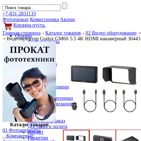
+7-831-2831133
Фотопрокат
Комиссионка
Акции
Корзина пуста.
Главная страница
Каталог товаров
02 Видео оборудование
Обзоры
Видеомонитор Godox GM6S 5.5 4K HDMI накамерный 30443
Фотоаппараты
Объективы
Фильтры
Новости
Фото и видео
Гаджеты
Аксессуары
Слухи
Новости компании
Услуги
Прокат фототехники
Выкуп и реализация
Покупателям
Акции
Как сделать заказ
Каталог товаров
Доставка и оплата
01 Фотоаппараты
Кредит
Компактные
Гарантии