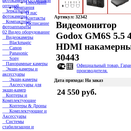
фотокамеры со сменной
Глоссарий
оптикой
Компания
Зеркальные
О нас
фотокамеры
Артикул: 32342
Контакты
Компактные
Видеомонитор
Расписание
фотоаппараты
02 Видео оборудование
Godox GM6S 5.5 
Видеокамеры
Blackmagic
HDMI накамерн
Canon
Panasonic
30443
Sony
Панорамные камеры
Официальный товар. Гара
Экшн-камеры и
производителя.
аксессуары
Экшн-камеры
Дата прихода: На заказ
Аксессуары для
экшн-камер
24 550 руб.
Коптеры и
Комплектующие
Коптеры & Дроны
Комплектующие и
Аксессуары
Системы
стабилизации и