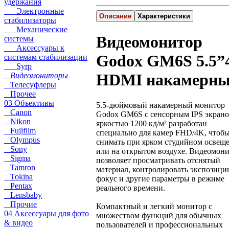
удержания
Электронные
Описание
Характеристики
стабилизаторы
Механические
Видеомонитор
системы
Аксессуары к
Godox GM6S 5.5”
системам стабилизации
Syrp
HDMI накамерн
Видеомониторы
Телесуфлеры
Прочее
03 Объективы
5.5-дюймовый накамерный монитор
Canon
Godox GM6S с сенсорным IPS экран
Nikon
яркостью 1200 кд/м² разработан
Fujifilm
специально для камер FHD/4K, чтоб
Olympus
снимать при ярком студийном освещ
Sony
или на открытом воздухе. Видеомон
Sigma
позволяет просматривать отснятый
Tamron
материал, контролировать экспозици
Tokina
фокус и другие параметры в режиме
Pentax
реального времени.
Lensbaby
Прочие
Компактный и легкий монитор с
04 Аксессуары для фото
множеством функций для обычных
& видео
пользователей и профессиональных