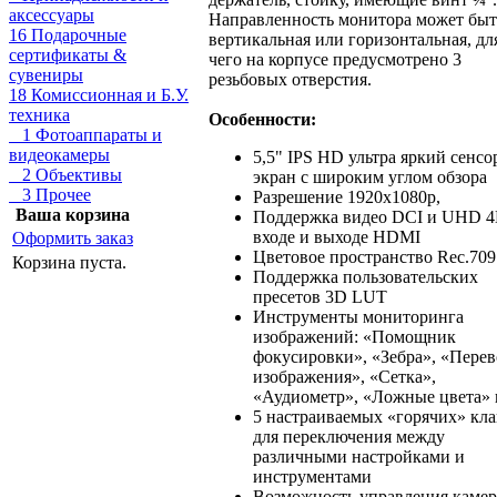
аксессуары
Направленность монитора может быт
16 Подарочные
вертикальная или горизонтальная, дл
сертификаты &
чего на корпусе предусмотрено 3
сувениры
резьбовых отверстия.
18 Комиссионная и Б.У.
техника
Особенности:
1 Фотоаппараты и
видеокамеры
5,5" IPS HD ультра яркий сенс
2 Объективы
экран с широким углом обзора
3 Прочее
Разрешение 1920х1080p,
Ваша корзина
Поддержка видео DCI и UHD 4
входе и выходе HDMI
Оформить заказ
Цветовое пространство Rec.709
Корзина пуста.
Поддержка пользовательских
пресетов 3D LUT
Инструменты мониторинга
изображений: «Помощник
фокусировки», «Зебра», «Перев
изображения», «Сетка»,
«Аудиометр», «Ложные цвета» 
5 настраиваемых «горячих» кл
для переключения между
различными настройками и
инструментами
Возможность управления каме