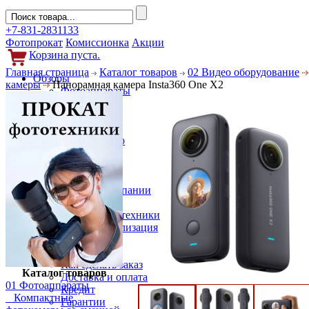
+7-831-2831133
Фотопрокат
Комиссионка
Акции
Корзина пуста.
Главная страница
Каталог товаров
02 Видео оборудование
Обзоры
камеры
Панорамная камера Insta360 One X2
Фотоаппараты
Объективы
Фильтры
Новости
Фото и видео
Гаджеты
Аксессуары
Слухи
Новости компании
Услуги
Прокат фототехники
Выкуп и реализация
Покупателям
Акции
Как сделать заказ
Каталог товаров
Доставка и оплата
01 Фотоаппараты
Кредит
Компактные
Гарантии