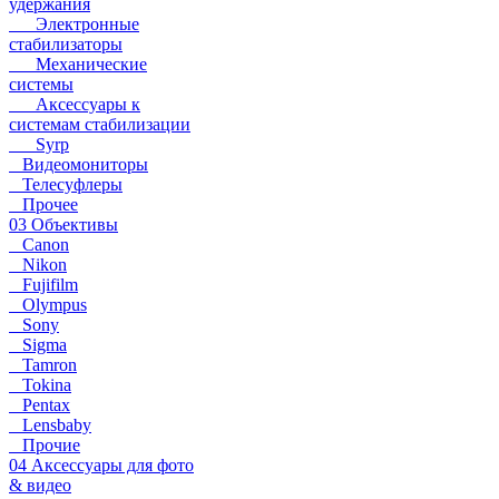
удержания
Электронные
стабилизаторы
Механические
системы
Аксессуары к
системам стабилизации
Syrp
Видеомониторы
Телесуфлеры
Прочее
03 Объективы
Canon
Nikon
Fujifilm
Olympus
Sony
Sigma
Tamron
Tokina
Pentax
Lensbaby
Прочие
04 Аксессуары для фото
& видео