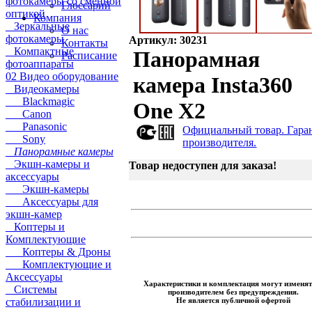
фотокамеры со сменной
Глоссарий
оптикой
Компания
Зеркальные
О нас
фотокамеры
Артикул: 30231
Контакты
Компактные
Панорамная
Расписание
фотоаппараты
02 Видео оборудование
камера Insta360
Видеокамеры
Blackmagic
One X2
Canon
Panasonic
Официальный товар. Гара
Sony
производителя.
Панорамные камеры
Экшн-камеры и
Товар недоступен для заказа!
аксессуары
Экшн-камеры
Аксессуары для
экшн-камер
Коптеры и
Комплектующие
Коптеры & Дроны
Комплектующие и
Аксессуары
Характеристики и комплектация могут изменят
Системы
производителем без предупреждения.
Не является публичной офертой
стабилизации и