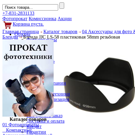
+7-831-2831133
Фотопрокат
Комиссионка
Акции
Корзина пуста.
Главная страница
Каталог товаров
04 Аксессуары для фото 
Обзоры
Бленды
Бленда JJC LS-58 пластиковая 58mm резьбовая
Фотоаппараты
Объективы
Фильтры
Новости
Фото и видео
Гаджеты
Аксессуары
Слухи
Новости компании
Услуги
Прокат фототехники
Выкуп и реализация
Покупателям
Акции
Как сделать заказ
Каталог товаров
Доставка и оплата
01 Фотоаппараты
Кредит
Компактные
Гарантии