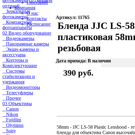
фотокамеры со сменной
Глоссарий
оптикой
Компания
Зеркальные
О нас
фотокамеры
Артикул: 11765
Контакты
Компактные
Бленда JJC LS-58
Расписание
фотоаппараты
02 Видео оборудование
пластиковая 58
Видеокамеры
Панорамные камеры
резьбовая
Экшн-камеры и
аксессуары
Коптеры и
Дата прихода: В наличии
Комплектующие
390 руб.
Системы
стабилизации и
удержания
Видеомониторы
Телесуфлеры
Прочее
03 Объективы
Canon
Nikon
Fujifilm
Olympus
58mm - JJC LS-58 Plastic Lenshood - э
Sony
бленда для объектива Canon высочай