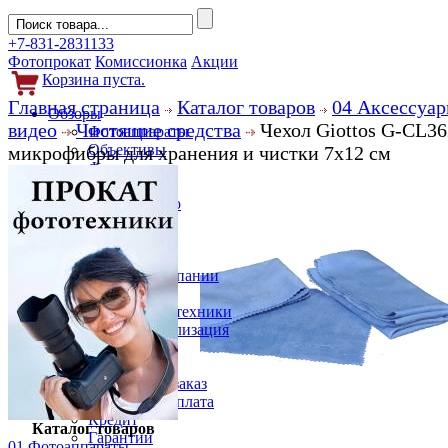
+7-831-2831133
Фотопрокат
Комиссионка
Акции
Корзина пуста.
Главная страница
Каталог товаров
04 Аксессуар
Обзоры
видео
Чистящие средства
Чехол Giottos G-CL36
Фотоаппараты
Объективы
микрофибры для хранения и чистки 7x12 см
Фильтры
Новости
Фото и видео
Гаджеты
Аксессуары
Слухи
Новости компании
Услуги
Прокат фототехники
Выкуп и реализация
Покупателям
Акции
Как сделать заказ
Доставка и оплата
Кредит
Каталог товаров
Гарантии
01 Фотоаппараты