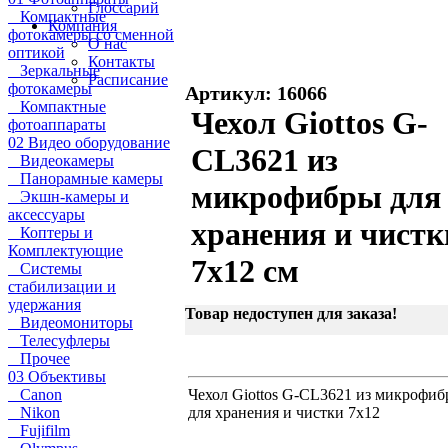
Глоссарий
Компактные
Компания
фотокамеры со сменной
О нас
оптикой
Контакты
Зеркальные
Расписание
фотокамеры
Артикул: 16066
Компактные
Чехол Giottos G-
фотоаппараты
02 Видео оборудование
CL3621 из
Видеокамеры
Панорамные камеры
микрофибры для
Экшн-камеры и
аксессуары
хранения и чистк
Коптеры и
Комплектующие
7x12 см
Системы
стабилизации и
удержания
Товар недоступен для заказа!
Видеомониторы
Телесуфлеры
Прочее
03 Объективы
Canon
Чехол Giottos G-CL3621 из микрофи
Nikon
для хранения и чистки 7x12
Fujifilm