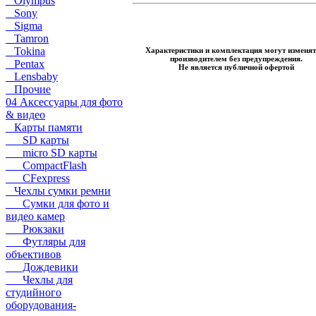
Olympus
Sony
Sigma
Tamron
Tokina
Характеристики и комплектация могут изменят
производителем без предупреждения.
Pentax
Не является публичной офертой
Lensbaby
Прочие
04 Аксессуары для фото
& видео
Карты памяти
SD карты
micro SD карты
CompactFlash
CFexpress
Чехлы сумки ремни
Сумки для фото и
видео камер
Рюкзаки
Футляры для
объективов
Дождевики
Чехлы для
студийного
оборудования-