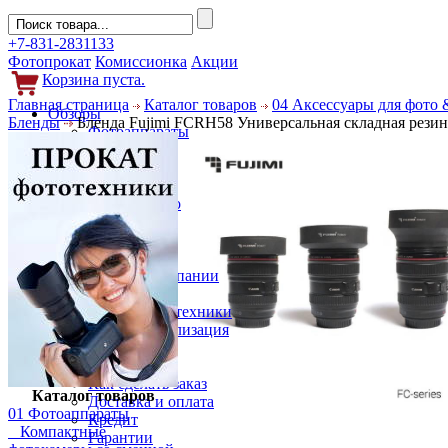
+7-831-2831133
Фотопрокат
Комиссионка
Акции
Корзина пуста.
Главная страница
Каталог товаров
04 Аксессуары для фото 
Обзоры
Бленды
Бленда Fujimi FCRH58 Универсальная складная резин
Фотоаппараты
Объективы
Фильтры
Новости
Фото и видео
Гаджеты
Аксессуары
Слухи
Новости компании
Услуги
Прокат фототехники
Выкуп и реализация
Покупателям
Акции
Как сделать заказ
Каталог товаров
Доставка и оплата
01 Фотоаппараты
Кредит
Компактные
Гарантии