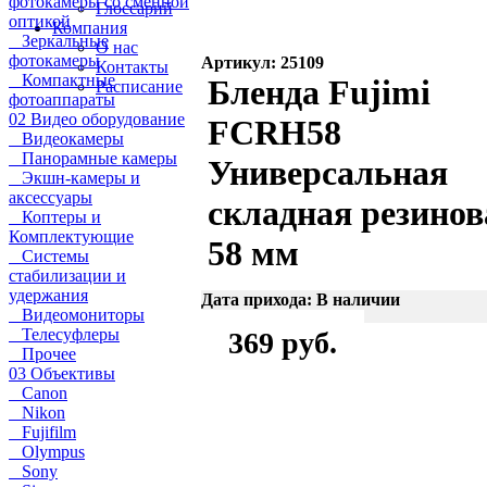
фотокамеры со сменной
Глоссарий
оптикой
Компания
Зеркальные
О нас
фотокамеры
Артикул: 25109
Контакты
Компактные
Бленда Fujimi
Расписание
фотоаппараты
02 Видео оборудование
FCRH58
Видеокамеры
Панорамные камеры
Универсальная
Экшн-камеры и
аксессуары
складная резинов
Коптеры и
Комплектующие
58 мм
Системы
стабилизации и
удержания
Дата прихода: В наличии
Видеомониторы
Телесуфлеры
369 руб.
Прочее
03 Объективы
Canon
Nikon
Fujifilm
Olympus
Sony