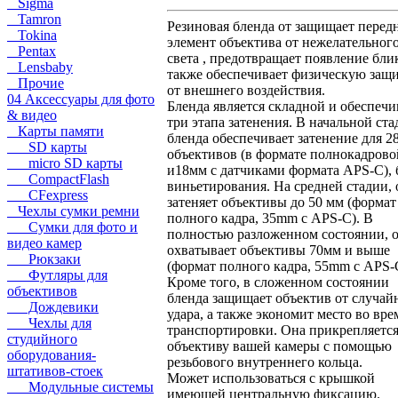
Sigma
Tamron
Резиновая бленда от защищает перед
Tokina
элемент объектива от нежелательног
Pentax
света , предотвращает появление блик
Lensbaby
также обеспечивает физическую защ
Прочие
от внешнего воздействия.
04 Аксессуары для фото
Бленда является складной и обеспечи
& видео
три этапа затенения. В начальной ста
Карты памяти
бленда обеспечивает затенение для 2
SD карты
объективов (в формате полнокадрово
micro SD карты
и18мм с датчиками формата APS-C), 
CompactFlash
виньетирования. На средней стадии, 
CFexpress
затеняет объективы до 50 мм (формат
Чехлы сумки ремни
полного кадра, 35mm с APS-C). В
Сумки для фото и
полностью разложенном состоянии, 
видео камер
охватывает объективы 70мм и выше
Рюкзаки
(формат полного кадра, 55mm с APS-
Футляры для
Кроме того, в сложенном состоянии
объективов
бленда защищает объектив от случай
Дождевики
удара, а также экономит место во вре
Чехлы для
транспортировки. Она прикрепляется
студийного
объективу вашей камеры с помощью
оборудования-
резьбового внутреннего кольца.
штативов-стоек
Может использоваться с крышкой
Модульные системы
имеющей центральную фиксацию.