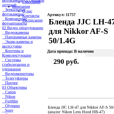
фотокамеры со сменной
Глоссарий
оптикой
Компания
Зеркальные
О нас
фотокамеры
Артикул: 11757
Контакты
Компактные
Бленда JJC LH-4
Расписание
фотоаппараты
02 Видео оборудование
для Nikkor AF-S
Видеокамеры
Панорамные камеры
50/1.4G
Экшн-камеры и
аксессуары
Коптеры и
Дата прихода: В наличии
Комплектующие
290 руб.
Системы
стабилизации и
удержания
Видеомониторы
Телесуфлеры
Прочее
03 Объективы
Canon
Nikon
Fujifilm
Olympus
Бленда JJC LH-47 для Nikkor AF-S 50
Sony
(аналог Nikon Lens Hood HB-47)