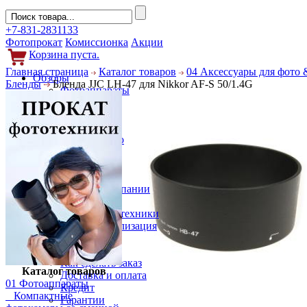
+7-831-2831133
Фотопрокат
Комиссионка
Акции
Корзина пуста.
Главная страница
Каталог товаров
04 Аксессуары для фото 
Обзоры
Бленды
Бленда JJC LH-47 для Nikkor AF-S 50/1.4G
Фотоаппараты
Объективы
Фильтры
Новости
Фото и видео
Гаджеты
Аксессуары
Слухи
Новости компании
Услуги
Прокат фототехники
Выкуп и реализация
Покупателям
Акции
Как сделать заказ
Каталог товаров
Доставка и оплата
01 Фотоаппараты
Кредит
Компактные
Гарантии