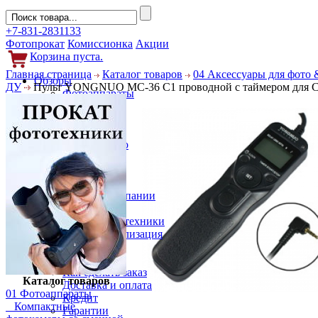
+7-831-2831133
Фотопрокат
Комиссионка
Акции
Корзина пуста.
Главная страница
Каталог товаров
04 Аксессуары для фото 
Обзоры
ДУ
Пульт YONGNUO MC-36 C1 проводной с таймером для C
Фотоаппараты
Объективы
Фильтры
Новости
Фото и видео
Гаджеты
Аксессуары
Слухи
Новости компании
Услуги
Прокат фототехники
Выкуп и реализация
Покупателям
Акции
Как сделать заказ
Каталог товаров
Доставка и оплата
01 Фотоаппараты
Кредит
Компактные
Гарантии