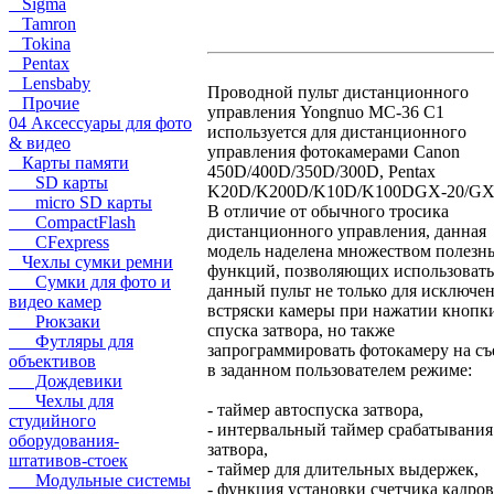
Sigma
Tamron
Tokina
Pentax
Lensbaby
Проводной пульт дистанционного
Прочие
управления Yongnuo MC-36 C1
04 Аксессуары для фото
используется для дистанционного
& видео
управления фотокамерами Canon
Карты памяти
450D/400D/350D/300D, Pentax
SD карты
K20D/K200D/K10D/K100DGX-20/GX-
micro SD карты
В отличие от обычного тросика
CompactFlash
дистанционного управления, данная
CFexpress
модель наделена множеством полезн
Чехлы сумки ремни
функций, позволяющих использовать
Сумки для фото и
данный пульт не только для исключе
видео камер
встряски камеры при нажатии кнопк
Рюкзаки
спуска затвора, но также
Футляры для
запрограммировать фотокамеру на с
объективов
в заданном пользователем режиме:
Дождевики
Чехлы для
- таймер автоспуска затвора,
студийного
- интервальный таймер срабатывания
оборудования-
затвора,
штативов-стоек
- таймер для длительных выдержек,
Модульные системы
- функция установки счетчика кадров