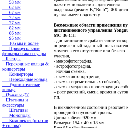
58 мм
нажатом положении - длительная
62 мм
выдержка (режим B,“Bulb”). ЖК дис
67 мм
пульта имеет подсветку.
72 мм
77 мм
Возможные области применения пу
82 мм
дистанционного управления Yongn
86 мм
MC-36 C1:
95 мм
- дистанционное срабатывание затвор
105 мм и более
определенный заданный пользовател
Прямоугольные
момент в его отсутствие или без его
фильтры и аксессуары
участия,
Бленды
- макрофотография,
Переходные кольца &
- астрофотография,
конвертеры
- ночная съемка,
Конверторы
- съемка автопортретов,
Переходные кольца
- съемка стремительных событий,
Удлинительные
- съемка медленно происходящих со
кольца
– рост растений, смена времени суток
Пульты ДУ
т.п.
Штативы и
аксессуары
В выключенном состоянии работает 
Штативы
проводной спусковой тросик.
Моноподы
Длина кабеля: 920 мм
Комплекты (штатив
Размеры: 154 x 40 x 18 мм
+ голова)
Вес: 85 г (без батареи).