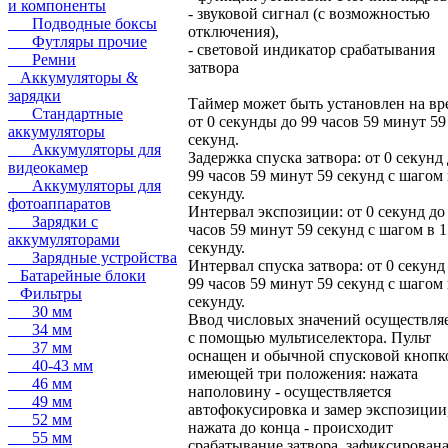
и компоненты
- звуковой сигнал (с возможностью
Подводные боксы
отключения),
Футляры прочие
- световой индикатор срабатывания
Ремни
затвора
Аккумуляторы &
зарядки
Таймер может быть установлен на вр
Стандартные
от 0 секунды до 99 часов 59 минут 59
аккумуляторы
секунд.
Аккумуляторы для
Задержка спуска затвора: от 0 секунд
видеокамер
99 часов 59 минут 59 секунд с шагом 
Аккумуляторы для
секунду.
фотоаппаратов
Интервал экспозиции: от 0 секунд до
Зарядки с
часов 59 минут 59 секунд с шагом в 1
аккумуляторами
секунду.
Зарядные устройства
Интервал спуска затвора: от 0 секунд
Батарейные блоки
99 часов 59 минут 59 секунд с шагом 
Фильтры
секунду.
30 мм
Ввод числовых значений осуществля
34 мм
с помощью мультиселектора. Пульт
37 мм
оснащен и обычной спусковой кнопк
40-43 мм
имеющей три положения: нажата
46 мм
наполовину - осуществляется
49 мм
автофокусировка и замер экспозиции
52 мм
нажата до конца - происходит
55 мм
срабатывание затвора, зафиксирована