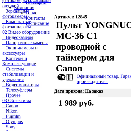
фотокамеры со сменной
Глоссарий
оптикой
Компания
Зеркальные
О нас
фотокамеры
Артикул: 12845
Контакты
Компактные
Пульт YONGNU
Расписание
фотоаппараты
02 Видео оборудование
MC-36 C1
Видеокамеры
Панорамные камеры
проводной с
Экшн-камеры и
аксессуары
таймером для
Коптеры и
Комплектующие
Canon
Системы
стабилизации и
Официальный товар. Гара
удержания
производителя.
Видеомониторы
Телесуфлеры
Дата прихода: На заказ
Прочее
03 Объективы
1 989 руб.
Canon
Nikon
Fujifilm
Olympus
Sony