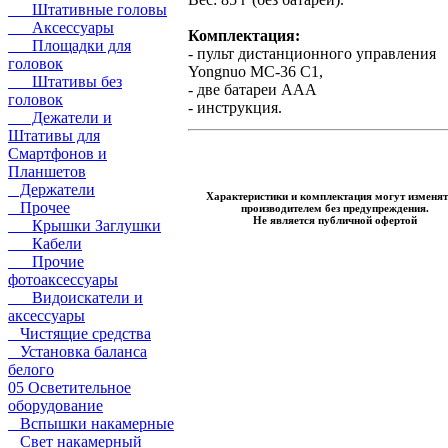
Штативные головы
Аксессуары
Комплектация:
Площадки для
- пульт дистанционного управления
головок
Yongnuo MC-36 C1,
Штативы без
- две батареи AAA
головок
- инструкция.
Дежатели и
Штативы для
Смартфонов и
Планшетов
Держатели
Характеристики и комплектация могут изменят
Прочее
производителем без предупреждения.
Не является публичной офертой
Крышки Заглушки
Кабели
Прочие
фотоаксессуары
Видоискатели и
аксессуары
Чистящие средства
Установка баланса
белого
05 Осветительное
оборудование
Вспышки накамерные
Свет накамерный