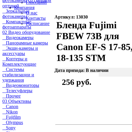
фотокамеры со сменной
Глоссарий
оптикой
Компания
Зеркальные
О нас
фотокамеры
Артикул: 13030
Контакты
Компактные
Бленда Fujimi
Расписание
фотоаппараты
02 Видео оборудование
FBEW 73B для
Видеокамеры
Панорамные камеры
Canon EF-S 17-85
Экшн-камеры и
аксессуары
18-135 STM
Коптеры и
Комплектующие
Системы
Дата прихода: В наличии
стабилизации и
удержания
256 руб.
Видеомониторы
Телесуфлеры
Прочее
03 Объективы
Canon
Nikon
Fujifilm
Olympus
Sony