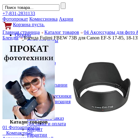
+7-831-2831133
Фотопрокат
Комиссионка
Акции
Корзина пуста.
Главная страница
Каталог товаров
04 Аксессуары для фото 
Обзоры
Бленды
Бленда Fujimi FBEW 73B для Canon EF-S 17-85, 18-1
Фотоаппараты
Объективы
Фильтры
Новости
Фото и видео
Гаджеты
Аксессуары
Слухи
Новости компании
Услуги
Прокат фототехники
Выкуп и реализация
Покупателям
Акции
Как сделать заказ
Каталог товаров
Доставка и оплата
01 Фотоаппараты
Кредит
Компактные
Гарантии