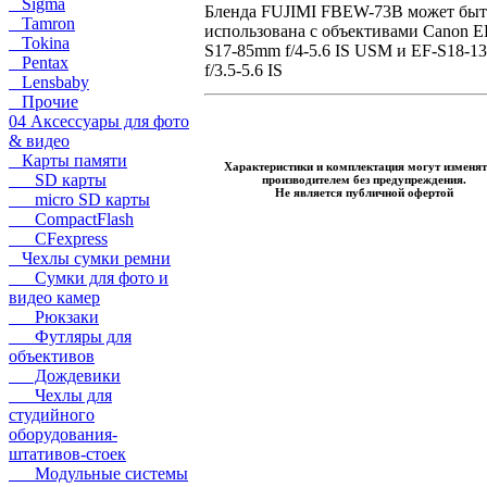
Sigma
Бленда FUJIMI FBEW-73B может быт
Tamron
использована с объективами Canon E
Tokina
S17-85mm f/4-5.6 IS USM и EF-S18-
Pentax
f/3.5-5.6 IS
Lensbaby
Прочие
04 Аксессуары для фото
& видео
Карты памяти
Характеристики и комплектация могут изменят
SD карты
производителем без предупреждения.
Не является публичной офертой
micro SD карты
CompactFlash
CFexpress
Чехлы сумки ремни
Сумки для фото и
видео камер
Рюкзаки
Футляры для
объективов
Дождевики
Чехлы для
студийного
оборудования-
штативов-стоек
Модульные системы