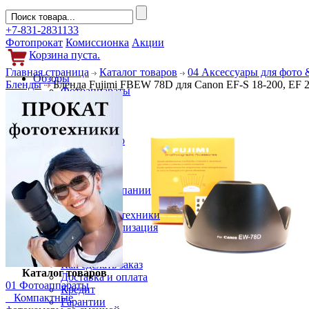
+7-831-2831133
Фотопрокат
Комиссионка
Акции
Корзина пуста.
Главная страница
Каталог товаров
04 Аксессуары для фото 
Обзоры
Бленды
Бленда Fujimi FBEW 78D для Canon EF-S 18-200, EF 
Фотоаппараты
Объективы
Фильтры
Новости
Фото и видео
Гаджеты
Аксессуары
Слухи
Новости компании
Услуги
Прокат фототехники
Выкуп и реализация
Покупателям
Акции
Как сделать заказ
Каталог товаров
Доставка и оплата
01 Фотоаппараты
Кредит
Компактные
Гарантии