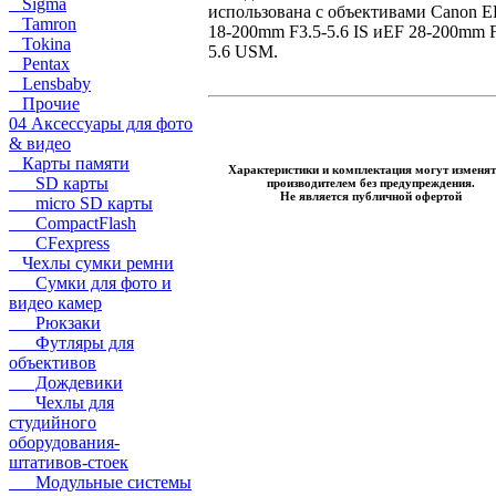
Sigma
использована с объективами Canon
E
Tamron
18-200mm F3.5-5.6 IS иEF 28-200mm F
Tokina
5.6 USM.
Pentax
Lensbaby
Прочие
04 Аксессуары для фото
& видео
Карты памяти
Характеристики и комплектация могут изменят
SD карты
производителем без предупреждения.
Не является публичной офертой
micro SD карты
CompactFlash
CFexpress
Чехлы сумки ремни
Сумки для фото и
видео камер
Рюкзаки
Футляры для
объективов
Дождевики
Чехлы для
студийного
оборудования-
штативов-стоек
Модульные системы