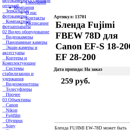
фотокамеры со сменной
Глоссарий
оптикой
Компания
Зеркальные
О нас
фотокамеры
Артикул: 13701
Контакты
Компактные
Бленда Fujimi
Расписание
фотоаппараты
02 Видео оборудование
FBEW 78D для
Видеокамеры
Панорамные камеры
Canon EF-S 18-20
Экшн-камеры и
аксессуары
EF 28-200
Коптеры и
Комплектующие
Системы
Дата прихода: На заказ
стабилизации и
удержания
259 руб.
Видеомониторы
Телесуфлеры
Прочее
03 Объективы
Canon
Nikon
Fujifilm
Olympus
Sony
Бленда FUJIMI EW-78D может быть