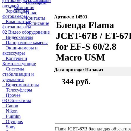
фотокамеры со сменной
Глоссарий
оптикой
Компания
Зеркальные
О нас
фотокамеры
Артикул: 14503
Контакты
Компактные
Бленда Flama
Расписание
фотоаппараты
02 Видео оборудование
JCET-67B / ET-67
Видеокамеры
Панорамные камеры
for EF-S 60/2.8
Экшн-камеры и
аксессуары
Macro USM
Коптеры и
Комплектующие
Системы
Дата прихода: На заказ
стабилизации и
удержания
344 руб.
Видеомониторы
Телесуфлеры
Прочее
03 Объективы
Canon
Nikon
Fujifilm
Olympus
Sony
Flama JCET-67B бленда для объектива