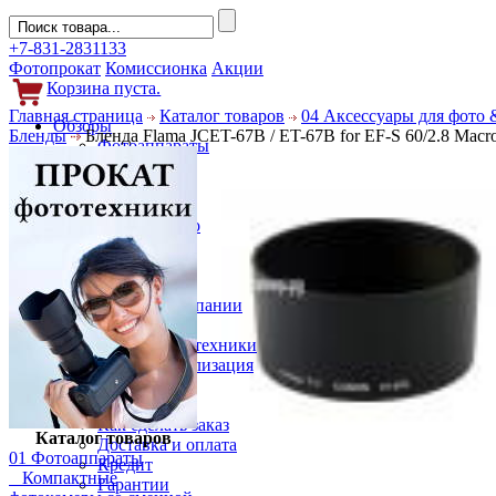
+7-831-2831133
Фотопрокат
Комиссионка
Акции
Корзина пуста.
Главная страница
Каталог товаров
04 Аксессуары для фото 
Обзоры
Бленды
Бленда Flama JCET-67B / ET-67B for EF-S 60/2.8 Mac
Фотоаппараты
Объективы
Фильтры
Новости
Фото и видео
Гаджеты
Аксессуары
Слухи
Новости компании
Услуги
Прокат фототехники
Выкуп и реализация
Покупателям
Акции
Как сделать заказ
Каталог товаров
Доставка и оплата
01 Фотоаппараты
Кредит
Компактные
Гарантии