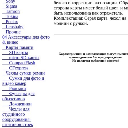
Sony
белого и коррекции экспозиции. Обр
Sigma
сторона карты имеет белый цвет и м
Tamron
быть использована как отражатель.
Tokina
Комплектация: Серая карта, чехол на
Pentax
молнии с ручкой.
Lensbaby
Прочие
04 Аксессуары для фото
& видео
Карты памяти
SD карты
Характеристики и комплектация могут изменят
micro SD карты
производителем без предупреждения.
Не является публичной офертой
CompactFlash
CFexpress
Чехлы сумки ремни
Сумки для фото и
видео камер
Рюкзаки
Футляры для
объективов
Дождевики
Чехлы для
студийного
оборудования-
штативов-стоек