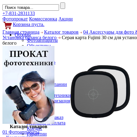
+7-831-2831133
Фотопрокат
Комиссионка
Акции
Корзина пуста.
Главная страница
Каталог товаров
04 Аксессуары для фото 
Обзоры
Установка баланса белого
Серая карта Fujimi 30 см для устан
Фотоаппараты
белого
Объективы
Фильтры
Новости
Фото и видео
Гаджеты
Аксессуары
Слухи
Новости компании
Услуги
Прокат фототехники
Выкуп и реализация
Покупателям
Акции
Как сделать заказ
Доставка и оплата
Каталог товаров
Кредит
01 Фотоаппараты
Гарантии