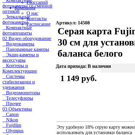
Компактные
Глоссарий
фотокамеры со сменной
Компания
оптикой
О нас
Зеркальные
Контакты
фотокамеры
Артикул: 14508
Расписание
Компактные
Серая карта Fuji
фотоаппараты
02 Видео оборудование
30 см для устано
Видеокамеры
Панорамные камеры
баланса белого
Экшн-камеры и
аксессуары
Коптеры и
Дата прихода: В наличии
Комплектующие
1 149 руб.
Системы
стабилизации и
удержания
Видеомониторы
Телесуфлеры
Прочее
03 Объективы
Canon
Nikon
Fujifilm
Эту удобную 18% серую карту можн
Olympus
использовать для установки баланса