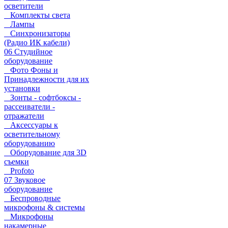
осветители
Комплекты света
Лампы
Синхронизаторы
(Радио ИК кабели)
06 Студийное
оборудование
Фото Фоны и
Принадлежности для их
установки
Зонты - софтбоксы -
рассеиватели -
отражатели
Аксессуары к
осветительному
оборудованию
Оборудование для 3D
съемки
Profoto
07 Звуковое
оборудование
Беспроводные
микрофоны & системы
Микрофоны
накамерные