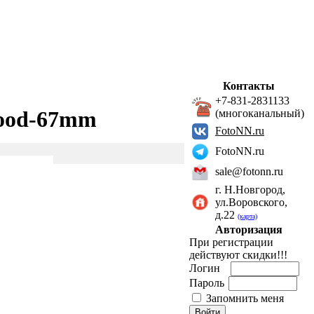
Контакты
+7-831-2831133
hood-67mm
(многоканальный)
FotoNN.ru
FotoNN.ru
sale@fotonn.ru
г. Н.Новгород,
ул.Воровского,
д.22
(карта)
Авторизация
При регистрации
действуют скидки!!!
Логин
Пароль
Запомнить меня