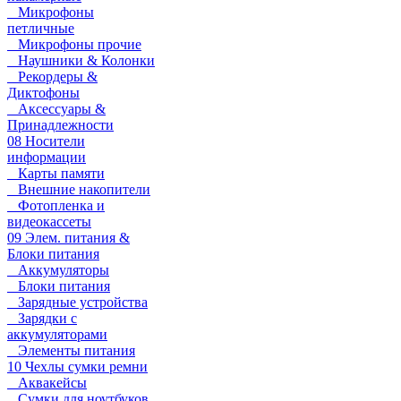
Микрофоны
петличные
Микрофоны прочие
Наушники & Колонки
Рекордеры &
Диктофоны
Аксессуары &
Принадлежности
08 Носители
информации
Карты памяти
Внешние накопители
Фотопленка и
видеокассеты
09 Элем. питания &
Блоки питания
Аккумуляторы
Блоки питания
Зарядные устройства
Зарядки с
аккумуляторами
Элементы питания
10 Чехлы сумки ремни
Аквакейсы
Сумки для ноутбуков