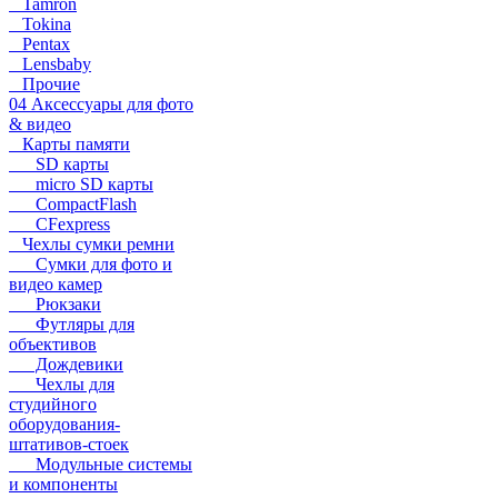
Tamron
Tokina
Pentax
Lensbaby
Прочие
04 Аксессуары для фото
& видео
Карты памяти
SD карты
micro SD карты
CompactFlash
CFexpress
Чехлы сумки ремни
Сумки для фото и
видео камер
Рюкзаки
Футляры для
объективов
Дождевики
Чехлы для
студийного
оборудования-
штативов-стоек
Модульные системы
и компоненты