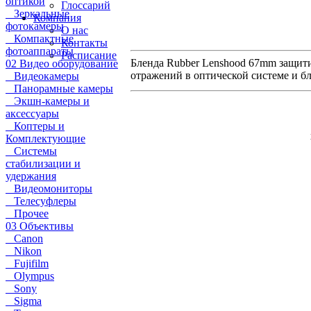
оптикой
Глоссарий
Зеркальные
Компания
фотокамеры
О нас
Компактные
Контакты
фотоаппараты
Расписание
Бленда Rubber Lenshood 67mm защити
02 Видео оборудование
отражений в оптической системе и бл
Видеокамеры
Панорамные камеры
Экшн-камеры и
аксессуары
Коптеры и
Комплектующие
Системы
стабилизации и
удержания
Видеомониторы
Телесуфлеры
Прочее
03 Объективы
Canon
Nikon
Fujifilm
Olympus
Sony
Sigma