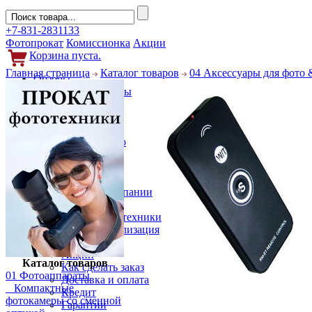
+7-831-2831133
Фотопрокат
Комиссионка
Акции
Корзина пуста.
Главная страница
Каталог товаров
04 Аксессуары для фото 
Обзоры
Фотоаппараты
Объективы
Фильтры
Новости
Фото и видео
Гаджеты
Аксессуары
Слухи
Новости компании
Услуги
Прокат фототехники
Выкуп и реализация
Покупателям
Акции
Каталог товаров
Как сделать заказ
01 Фотоаппараты
Доставка и оплата
Компактные
Кредит
фотокамеры со сменной
Гарантии