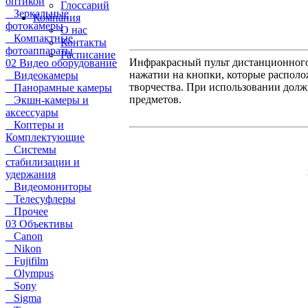
оптикой
Глоссарий
Зеркальные
Компания
фотокамеры
О нас
Компактные
Контакты
фотоаппараты
Расписание
Инфракрасный пульт дистанционного
02 Видео оборудование
нажатии на кнопки, которые располож
Видеокамеры
творчества. При использовании долж
Панорамные камеры
предметов.
Экшн-камеры и
аксессуары
Коптеры и
Комплектующие
Системы
стабилизации и
удержания
Видеомониторы
Телесуфлеры
Прочее
03 Объективы
Canon
Nikon
Fujifilm
Olympus
Sony
Sigma