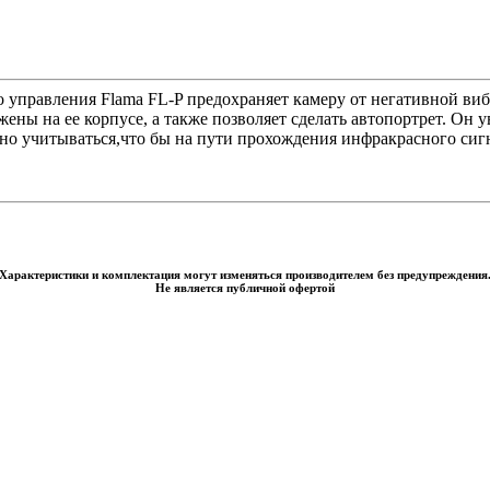
 управления Flama FL-P предохраняет камеру от негативной ви
ены на ее корпусе, а также позволяет сделать автопортрет. Он 
но учитываться,что бы на пути прохождения инфракрасного си
Характеристики и комплектация могут изменяться производителем без предупреждения
Не является публичной офертой