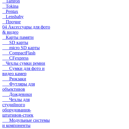
Tamron
Tokina
Pentax
Lensbaby
Прочие
04 Аксессуары для фото
& видео
Карты памяти
SD карты
micro SD карты
CompactFlash
CFexpress
Чехлы сумки ремни
Сумки для фото и
видео камер
Рюкзаки
Футляры для
объективов
Дождевики
Чехлы для
студийного
оборудования-
штативов-стоек
Модульные системы
и компоненты