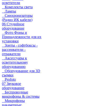
осветители
Комплекты света
Лампы
Синхронизаторы
(Радио ИК кабели)
06 Студийное
оборудование
Фото Фоны и
Принадлежности для их
установки
Зонты - софтбоксы -
рассеиватели -
отражатели
Аксессуары к
осветительному
оборудованию
Оборудование для 3D
съемки
Profoto
07 Звуковое
оборудование
Беспроводные
микрофоны & системы
Микрофоны
накамерные