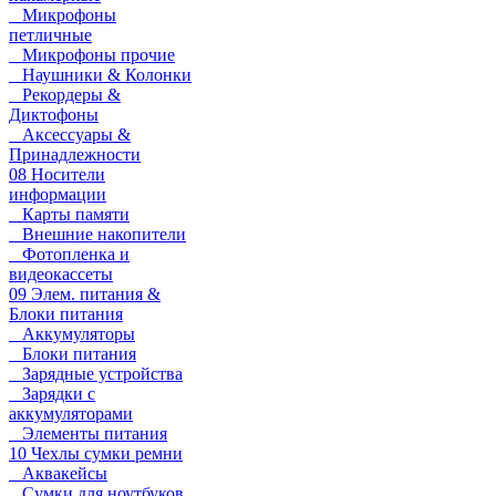
Микрофоны
петличные
Микрофоны прочие
Наушники & Колонки
Рекордеры &
Диктофоны
Аксессуары &
Принадлежности
08 Носители
информации
Карты памяти
Внешние накопители
Фотопленка и
видеокассеты
09 Элем. питания &
Блоки питания
Аккумуляторы
Блоки питания
Зарядные устройства
Зарядки с
аккумуляторами
Элементы питания
10 Чехлы сумки ремни
Аквакейсы
Сумки для ноутбуков