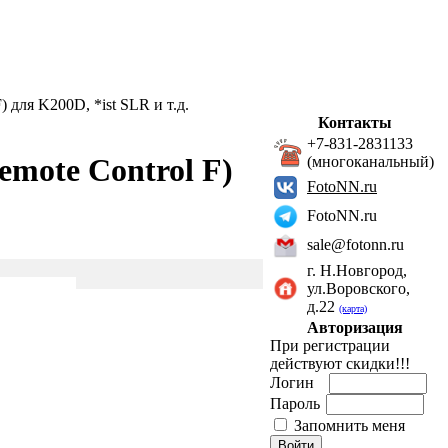
) для K200D, *ist SLR и т.д.
Контакты
+7-831-2831133
emote Control F)
(многоканальный)
FotoNN.ru
FotoNN.ru
sale@fotonn.ru
г. Н.Новгород,
ул.Воровского,
д.22
(карта)
Авторизация
При регистрации
действуют скидки!!!
Логин
Пароль
Запомнить меня