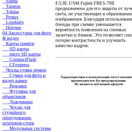
Sigma
F/2.8L USM Fujimi FBES-79II
Tamron
предназначена для его защиты от луч
Tokina
света, не участвующих в образовании
Pentax
изображения. Благодаря использова
Lensbaby
бленды при съемке уменьшается
Прочие
вероятность появления на снимках
04 Аксессуары для фото
засветки и бликов. Это позволяет сни
& видео
потерю контрастности и улучшить
Карты памяти
качество кадров.
SD карты
micro SD карты
CompactFlash
CFexpress
Чехлы сумки ремни
Сумки для фото и
Характеристики и комплектация могут изменят
видео камер
производителем без предупреждения.
Не является публичной офертой
Рюкзаки
Футляры для
объективов
Дождевики
Чехлы для
студийного
оборудования-
штативов-стоек
Модульные системы