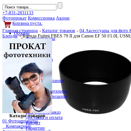
+7-831-2831133
Фотопрокат
Комиссионка
Акции
Корзина пуста.
Главная страница
Каталог товаров
04 Аксессуары для фото 
Обзоры
Бленды
Бленда Fujimi FBES 79 II для Canon EF 50 f/1.0L USM; 
Фотоаппараты
Объективы
Фильтры
Новости
Фото и видео
Гаджеты
Аксессуары
Слухи
Новости компании
Услуги
Прокат фототехники
Выкуп и реализация
Покупателям
Акции
Как сделать заказ
Каталог товаров
Доставка и оплата
01 Фотоаппараты
Кредит
Компактные
Гарантии