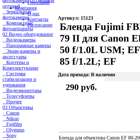
фотокамеры со сменной
Глоссарий
оптикой
Компания
Зеркальные
О нас
фотокамеры
Артикул: 15123
Контакты
Компактные
Бленда Fujimi F
Расписание
фотоаппараты
02 Видео оборудование
79 II для Canon E
Видеокамеры
Панорамные камеры
50 f/1.0L USM; E
Экшн-камеры и
аксессуары
85 f/1.2L; EF
Коптеры и
Комплектующие
Системы
Дата прихода: В наличии
стабилизации и
удержания
290 руб.
Видеомониторы
Телесуфлеры
Прочее
03 Объективы
Canon
Nikon
Fujifilm
Olympus
Sony
Бленда для объектива Canon EF 80-