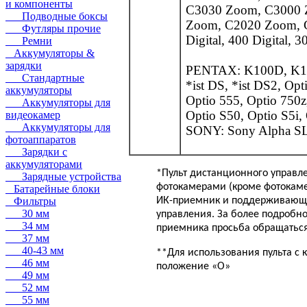
и компоненты
C3030 Zoom, C3000 
Подводные боксы
Zoom, C2020 Zoom, C2
Футляры прочие
Digital, 400 Digital, 3
Ремни
Аккумуляторы &
зарядки
PENTAX: K100D, K10D,
Стандартные
*ist DS, *ist DS2, Opt
аккумуляторы
Optio 555, Optio 750z,
Аккумуляторы для
Optio S50, Optio S5i
видеокамер
Аккумуляторы для
SONY
: Sony Alpha S
фотоаппаратов
Зарядки с
аккумуляторами
*Пульт дистанционного управ
Зарядные устройства
фотокамерами (кроме фотокам
Батарейные блоки
Фильтры
ИК-приемник и поддерживающи
30 мм
управления. За более подробн
34 мм
приемника просьба обращаться
37 мм
40-43 мм
**Для использования пульта с
46 мм
положение «О»
49 мм
52 мм
55 мм