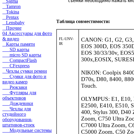
Sigma
съемки необходимо нажать кноп
Tamron
Tokina
Pentax
Таблица совместимости:
Lensbaby
Прочие
04 Аксессуары для фото
& видео
FL-UNV-
CANON: G1, G2, G3, G
IR
Карты памяти
EOS 300D, EOS 350D
SD карты
EOS 30/33/30v, EOS5
micro SD карты
300x,EOSIX, SURESH
CompactFlash
CFexpress
Чехлы сумки ремни
NIKON: Coolpix 8400
Сумки для фото и
D70s, D80, 8400, 8800
видео камер
Touch.
Рюкзаки
Футляры для
объективов
OLYMPUS: E1, E10, E
Дождевики
E2500, E410, E510, St
Чехлы для
400, Stylus 300, D40
студийного
Zoom, C750 Ultra Zo
оборудования-
C7000 Ultra Zoom, 
штативов-стоек
Модульные системы
C5000 Zoom, C50 Zo