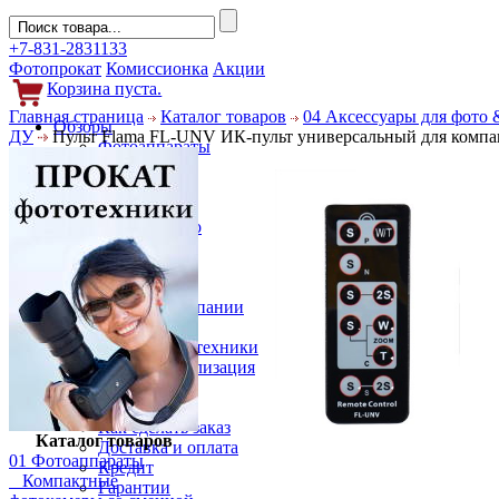
+7-831-2831133
Фотопрокат
Комиссионка
Акции
Корзина пуста.
Главная страница
Каталог товаров
04 Аксессуары для фото 
Обзоры
ДУ
Пульт Flama FL-UNV ИК-пульт универсальный для компа
Фотоаппараты
Объективы
Фильтры
Новости
Фото и видео
Гаджеты
Аксессуары
Слухи
Новости компании
Услуги
Прокат фототехники
Выкуп и реализация
Покупателям
Акции
Как сделать заказ
Каталог товаров
Доставка и оплата
01 Фотоаппараты
Кредит
Компактные
Гарантии