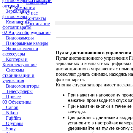
фотокамеры со сменной
Глоссарий
оптикой
Компания
Зеркальные
О нас
фотокамеры
Контакты
Компактные
Расписание
фотоаппараты
02 Видео оборудование
Видеокамеры
Панорамные камеры
Экшн-камеры и
Пульт дистанционного управления
аксессуары
Пульт дистанционного управления
F
Коптеры и
зеркальных и компактных цифровых
Комплектующие
дистанционного управления с помо
Системы
позволяет делать снимки, находясь н
стабилизации и
фотоаппарата.
удержания
Кнопка спуска затвора имеет нескол
Видеомониторы
Телесуфлеры
При нажатии наполовину проис
Прочее
нажатии производится спуск за
03 Объективы
При нажатии кнопки в течение 
Canon
секунды.
Nikon
Fujifilm
Для работы с длинными выдер
Olympus
установите в настройках камер
Sony
удерживайте на пульте кнопку 