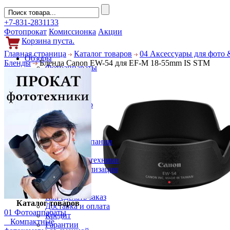
+7-831-2831133
Фотопрокат
Комиссионка
Акции
Корзина пуста.
Главная страница
Каталог товаров
04 Аксессуары для фото 
Обзоры
Бленды
Бленда Canon EW-54 для EF-M 18-55mm IS STM
Фотоаппараты
Объективы
Фильтры
Новости
Фото и видео
Гаджеты
Аксессуары
Слухи
Новости компании
Услуги
Прокат фототехники
Выкуп и реализация
Покупателям
Акции
Как сделать заказ
Каталог товаров
Доставка и оплата
01 Фотоаппараты
Кредит
Компактные
Гарантии