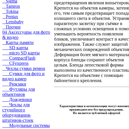
Sigma
предотвращения явления виньетиров
Tamron
Крепится на объектив камеры, затеня
Tokina
его, тем самым предотвращает попад
Pentax
излишнего света в объектив. Устраня
Lensbaby
паразитную засветку при съёмке в
Прочие
сложных условиях освещения и помо
04 Аксессуары для фото
уменьшить вероятность появления
& видео
бликов, увеличивает контраст и каче
Карты памяти
изображения. Также служит защитой 
SD карты
механических повреждений объектив
micro SD карты
Деформация более мягкого материала
CompactFlash
корпуса бленды сохранит объектив
CFexpress
целым. Бленда лепестковой формы
Чехлы сумки ремни
выполнена из качественного пластик
Сумки для фото и
Крепится на объективе с помощью
видео камер
байонетного крепления.
Рюкзаки
Футляры для
объективов
Дождевики
Чехлы для
Характеристики и комплектация могут изменят
студийного
производителем без предупреждения.
Не является публичной офертой
оборудования-
штативов-стоек
Модульные системы