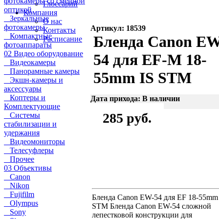
фотокамеры со сменной
Глоссарий
оптикой
Компания
Зеркальные
О нас
фотокамеры
Артикул: 18539
Контакты
Компактные
Бленда Canon EW
Расписание
фотоаппараты
02 Видео оборудование
54 для EF-M 18-
Видеокамеры
Панорамные камеры
55mm IS STM
Экшн-камеры и
аксессуары
Коптеры и
Дата прихода: В наличии
Комплектующие
285 руб.
Системы
стабилизации и
удержания
Видеомониторы
Телесуфлеры
Прочее
03 Объективы
Canon
Nikon
Fujifilm
Бленда Canon EW-54 для EF 18-55mm
Olympus
STM Бленда Canon EW-54 сложной
Sony
лепестковой конструкции для