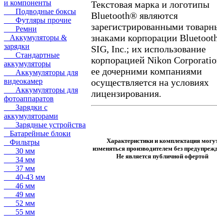
и компоненты
Текстовая марка и логотипы
Подводные боксы
Bluetooth® являются
Футляры прочие
зарегистрированными товар
Ремни
знаками корпорации Bluetoot
Аккумуляторы &
зарядки
SIG, Inc.; их использование
Стандартные
корпорацией Nikon Corporatio
аккумуляторы
ее дочерними компаниями
Аккумуляторы для
осуществляется на условиях
видеокамер
Аккумуляторы для
лицензирования.
фотоаппаратов
Зарядки с
аккумуляторами
Зарядные устройства
Батарейные блоки
Характеристики и комплектация могу
Фильтры
изменяться производителем без предупрежд
30 мм
Не является публичной офертой
34 мм
37 мм
40-43 мм
46 мм
49 мм
52 мм
55 мм