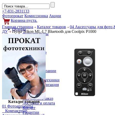
+7-831-2831133
Фотопрокат
Комиссионка
Акции
Корзина пуста.
Главная страница
Каталог товаров
04 Аксессуары для фото 
Обзоры
ДУ
Пульт Nikon ML-L7 Bluetooth для Coolpix P1000
Фотоаппараты
Объективы
Фильтры
Новости
Фото и видео
Гаджеты
Аксессуары
Слухи
Новости компании
Услуги
Прокат фототехники
Выкуп и реализация
Покупателям
Акции
Как сделать заказ
Каталог товаров
Доставка и оплата
01 Фотоаппараты
Кредит
Компактные
Гарантии