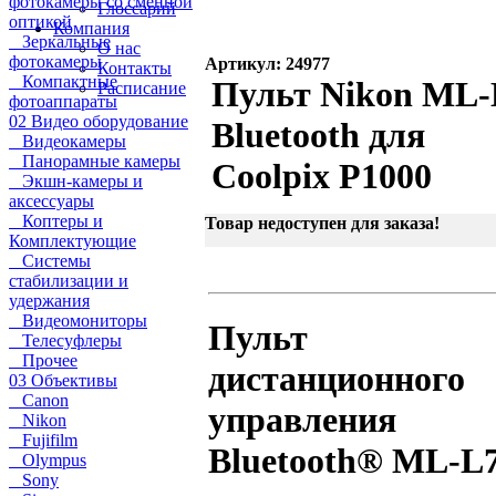
фотокамеры со сменной
Глоссарий
оптикой
Компания
Зеркальные
О нас
фотокамеры
Артикул: 24977
Контакты
Компактные
Пульт Nikon ML-
Расписание
фотоаппараты
02 Видео оборудование
Bluetooth для
Видеокамеры
Панорамные камеры
Coolpix P1000
Экшн-камеры и
аксессуары
Коптеры и
Товар недоступен для заказа!
Комплектующие
Системы
стабилизации и
удержания
Видеомониторы
Пульт
Телесуфлеры
Прочее
дистанционного
03 Объективы
Canon
управления
Nikon
Fujifilm
Bluetooth® ML-L
Olympus
Sony