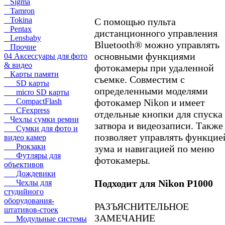
Sigma
Tamron
Tokina
С помощью пульта
Pentax
дистанционного управления
Lensbaby
Bluetooth® можно управлять
Прочие
основными функциями
04 Аксессуары для фото
& видео
фотокамеры при удаленной
Карты памяти
съемке. Совместим с
SD карты
определенными моделями
micro SD карты
фотокамер Nikon и имеет
CompactFlash
CFexpress
отдельные кнопки для спуска
Чехлы сумки ремни
затвора и видеозаписи. Также
Сумки для фото и
позволяет управлять функцие
видео камер
Рюкзаки
зума и навигацией по меню
Футляры для
фотокамеры.
объективов
Дождевики
Подходит для Nikon P1000
Чехлы для
студийного
оборудования-
РАЗЪЯСНИТЕЛЬНОЕ
штативов-стоек
ЗАМЕЧАНИЕ
Модульные системы