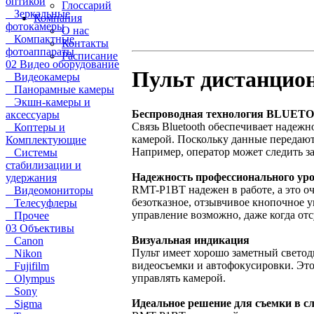
оптикой
Глоссарий
Зеркальные
Компания
фотокамеры
О нас
Компактные
Контакты
фотоаппараты
Расписание
02 Видео оборудование
Пульт дистанцио
Видеокамеры
Панорамные камеры
Экшн-камеры и
Беспроводная технология BLUET
аксессуары
Связь Bluetooth обеспечивает надеж
Коптеры и
камерой. Поскольку данные передают
Комплектующие
Например, оператор может следить з
Системы
стабилизации и
Надежность профессионального ур
удержания
RMT-P1BT надежен в работе, а это о
Видеомониторы
безотказное, отзывчивое кнопочное у
Телесуфлеры
управление возможно, даже когда отс
Прочее
03 Объективы
Визуальная индикация
Canon
Пульт имеет хорошо заметный светод
Nikon
видеосъемки и автофокусировки. Это
Fujifilm
управлять камерой.
Olympus
Sony
Идеальное решение для съемки в 
Sigma