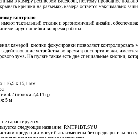
енным в камеру ресивером Bluetooth, поэтому проводное подкл
ткрывать крышки на разъемах, камера остается максимально защ
чному контролю
 имеют тактильный отклик и эргономичный дизайн, обеспечивая
минимизирует ошибки во время работы.
ния камерой: кнопки фокусировки позволяют контролировать м
 задействование устройства во время транспортировки, имеются
ового зума. На пульте также есть две специальные кнопки, ко
x 116,5 x 15,1 мм
ра
ии 4.2 (полоса 2,4 ГГц)
я: 5 м
 не гарантируется.
ользуется следующее название: RMTP1BT.SYU.
ристики продукции могут быть изменены без предварительного у