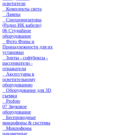
осветители
Комплекты света
Лампы
Синхронизаторы
(Радио ИК кабели)
06 Студийное
оборудование
Фото Фоны и
Принадлежности для их
установки
Зонты - софтбоксы -
рассеиватели -
отражатели
Аксессуары к
осветительному
оборудованию
Оборудование для 3D
съемки
Profoto
07 Звуковое
оборудование
Беспроводные
микрофоны & системы
Микрофоны
накамерные