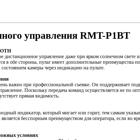
нного управления RMT-P1BT
OOTH
ное дистанционное управление даже при ярком солнечном свете 
ся в обе стороны, пульт имеет дополнительные преимущества п
а состоянием камеры через индикацию на пульте.
овня
чень важно при профессиональной съемке. Он поддерживает подк
правление. Поскольку передача команд осуществляется не по опт
утствует прямая видимость.
иодный индикатор, который мигает или горит, тем самым указыва
 является бесспорным преимуществом для оператора, если во в
сложных условиях