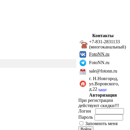
Контакты
+7-831-2831133
(многоканальный)
FotoNN.ru
FotoNN.ru
sale@fotonn.ru
г. Н.Новгород,
ул.Воровского,
д.22
(карта)
Авторизация
При регистрации
действуют скидки!!!
Логин
Пароль
Запомнить меня