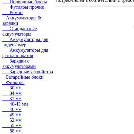
потребителей в соответствии с треб
Подводные боксы
Футляры прочие
Ремни
Аккумуляторы &
зарядки
Стандартные
аккумуляторы
Аккумуляторы для
видеокамер
Аккумуляторы для
фотоаппаратов
Зарядки с
аккумуляторами
Зарядные устройства
Батарейные блоки
Фильтры
30 мм
34 мм
37 мм
40-43 мм
46 мм
49 мм
52 мм
55 мм
58 мм