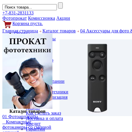
+7-831-2831133
Фотопрокат
Комиссионка
Акции
Корзина пуста.
Главная страница
Каталог товаров
04 Аксессуары для фото 
Обзоры
Фотоаппараты
Объективы
Фильтры
Новости
Фото и видео
Гаджеты
Аксессуары
Слухи
Новости компании
Услуги
Прокат фототехники
Выкуп и реализация
Покупателям
Акции
Каталог товаров
Как сделать заказ
01 Фотоаппараты
Доставка и оплата
Компактные
Кредит
фотокамеры со сменной
Гарантии