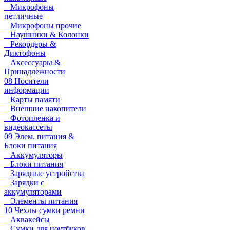
Микрофоны
петличные
Микрофоны прочие
Наушники & Колонки
Рекордеры &
Диктофоны
Аксессуары &
Принадлежности
08 Носители
информации
Карты памяти
Внешние накопители
Фотопленка и
видеокассеты
09 Элем. питания &
Блоки питания
Аккумуляторы
Блоки питания
Зарядные устройства
Зарядки с
аккумуляторами
Элементы питания
10 Чехлы сумки ремни
Аквакейсы
Сумки для ноутбуков