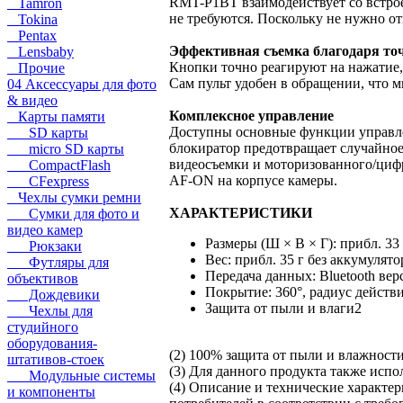
RMT-P1BT взаимодействует со встро
Tamron
не требуются. Поскольку не нужно о
Tokina
Pentax
Эффективная съемка благодаря то
Lensbaby
Кнопки точно реагируют на нажатие,
Прочие
Сам пульт удобен в обращении, что 
04 Аксессуары для фото
& видео
Комплексное управление
Карты памяти
Доступны основные функции управле
SD карты
блокиратор предотвращает случайное
micro SD карты
видеосъемки и моторизованного/цифр
CompactFlash
AF-ON на корпусе камеры.
CFexpress
Чехлы сумки ремни
ХАРАКТЕРИСТИКИ
Сумки для фото и
видео камер
Размеры (Ш × В × Г): прибл. 33 
Рюкзаки
Вес: прибл. 35 г без аккумулято
Футляры для
Передача данных: Bluetooth верс
объективов
Покрытие: 360°, радиус действи
Дождевики
Защита от пыли и влаги2
Чехлы для
студийного
оборудования-
(2) 100% защита от пыли и влажности
штативов-стоек
(3) Для данного продукта также исп
Модульные системы
(4) Описание и технические характе
и компоненты