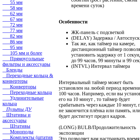
55 мм
времени суток)
58 мм
62 мм
67 мм
Особенности
72 мм
77 мм
ЖК-панель с подсветкой
82 мм
(DELAY) Задержка / Автоспуск
86 мм
Так же, как таймер на камере,
95 мм
дистанционный таймер позволя
105 мм и более
установить задержку от 1 секу
Прямоугольные
до 99 часов, 99 минуты и 99 сек
фильтры и аксессуары
(INTVL) Интервал таймера
Бленды
Переходные кольца &
конвертеры
Интервальный таймер может быть
Конверторы
установлен на любой период времени
Переходные кольца
100 часов. Например, если вы устано
Удлинительные
его на 10 минут , то таймер будет
кольца
срабатывать через каждые 10 минут, 
Пульты ДУ
не закончится плёнка или память, ил
Штативы и
будет достигнут предел кадров.
аксессуары
Штативы
(LONG) BULB/Продолжительность
Моноподы
экспозиции
Комплекты (штатив
Это позволяет вам настраивать время