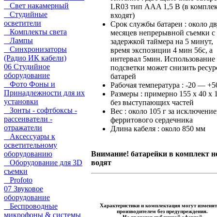
Свет накамерный
LR03 тип AAA 1,5 В (в комплек
Студийные
входят)
осветители
Срок службы батареи : около д
Комплекты света
месяцев непрерывной съемки с
Лампы
задержкой таймера на 5 минут,
Синхронизаторы
время экспозиции 4 мин 56с, а
(Радио ИК кабели)
интервал 5мин. Использование
06 Студийное
подсветки может снизить ресур
оборудование
батарей
Фото Фоны и
Рабочая температура : -20 — +5
Принадлежности для их
Размеры : примерно 155 х 40 х 
установки
без выступающих частей
Зонты - софтбоксы -
Вес : около 105 г за исключени
рассеиватели -
ферритового сердечника
отражатели
Длина кабеля : около 850 мм
Аксессуары к
осветительному
Внимание! батарейки в комплект н
оборудованию
водят​
Оборудование для 3D
съемки
Profoto
07 Звуковое
оборудование
Беспроводные
Характеристики и комплектация могут изменят
производителем без предупреждения.
микрофоны & системы
Не является публичной офертой