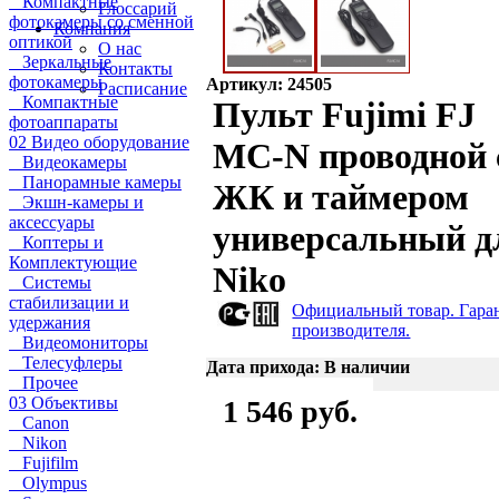
Компактные
Глоссарий
фотокамеры со сменной
Компания
оптикой
О нас
Зеркальные
Контакты
фотокамеры
Артикул: 24505
Расписание
Компактные
Пульт Fujimi FJ
фотоаппараты
02 Видео оборудование
MC-N проводной 
Видеокамеры
Панорамные камеры
ЖК и таймером
Экшн-камеры и
аксессуары
универсальный д
Коптеры и
Комплектующие
Niko
Системы
стабилизации и
Официальный товар. Гара
удержания
производителя.
Видеомониторы
Телесуфлеры
Дата прихода: В наличии
Прочее
03 Объективы
1 546 руб.
Canon
Nikon
Fujifilm
Olympus