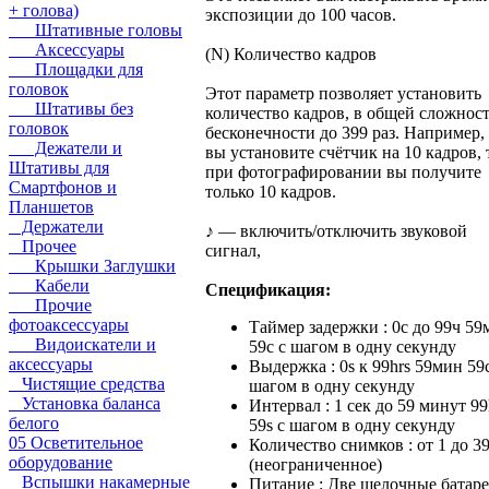
+ голова)
экспозиции до 100 часов.
Штативные головы
Аксессуары
(N) Количество кадров
Площадки для
головок
Этот параметр позволяет установить
Штативы без
количество кадров, в общей сложност
головок
бесконечности до 399 раз. Например,
Дежатели и
вы установите счётчик на 10 кадров, 
Штативы для
при фотографировании вы получите
Смартфонов и
только 10 кадров.
Планшетов
Держатели
♪ — включить/отключить звуковой
Прочее
сигнал,
Крышки Заглушки
Кабели
Спецификация:
Прочие
фотоаксессуары
Таймер задержки : 0с до 99ч 59
Видоискатели и
59с с шагом в одну секунду
аксессуары
Выдержка : 0s к 99hrs 59мин 59с
Чистящие средства
шагом в одну секунду
Установка баланса
Интервал : 1 сек до 59 минут 99
белого
59s с шагом в одну секунду
05 Осветительное
Количество снимков : от 1 до 3
оборудование
(неограниченное)
Вспышки накамерные
Питание : Две щелочные батар