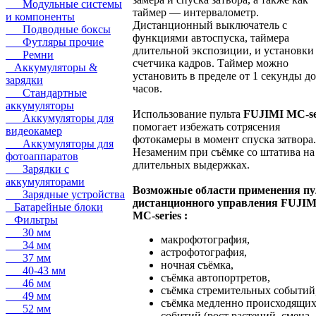
Модульные системы
таймер — интервалометр.
и компоненты
Дистанционный выключатель с
Подводные боксы
функциями автоспуска, таймера
Футляры прочие
длительной экспозиции, и установки
Ремни
счетчика кадров. Таймер можно
Аккумуляторы &
установить в пределе от 1 секунды до
зарядки
часов.
Стандартные
аккумуляторы
Использование пульта
FUJIMI MC-se
Аккумуляторы для
помогает избежать сотрясения
видеокамер
фотокамеры в момент спуска затвора.
Аккумуляторы для
Незаменим при съёмке со штатива на
фотоаппаратов
длительных выдержках.
Зарядки с
аккумуляторами
Возможные области применения пу
Зарядные устройства
дистанционного управления FUJIM
Батарейные блоки
MC-series :
Фильтры
30 мм
макрофотография,
34 мм
астрофотография,
37 мм
ночная съёмка,
40-43 мм
съёмка автопортретов,
46 мм
съёмка стремительных событий
49 мм
cъёмка медленно происходящи
52 мм
собитий (рост растений, смена