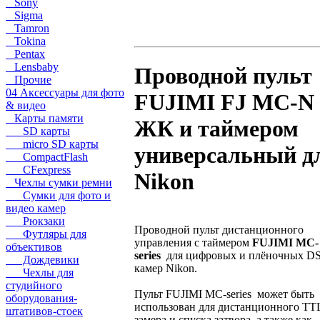
Sony
Sigma
Tamron
Tokina
Pentax
Lensbaby
Проводной пульт
Прочие
04 Аксессуары для фото
FUJIMI FJ MC-N 
& видео
Карты памяти
ЖК и таймером
SD карты
micro SD карты
универсальный д
CompactFlash
CFexpress
Nikon
Чехлы сумки ремни
Сумки для фото и
видео камер
Рюкзаки
Проводной пульт дистанционного
Футляры для
управления с таймером
FUJIMI MC-
объективов
series
для цифровых и плёночных D
Дождевики
камер Nikon.
Чехлы для
студийного
Пульт FUJIMI MC-series может быть
оборудования-
использован для дистанционного TT
штативов-стоек
замера и спуска затвора, а также как