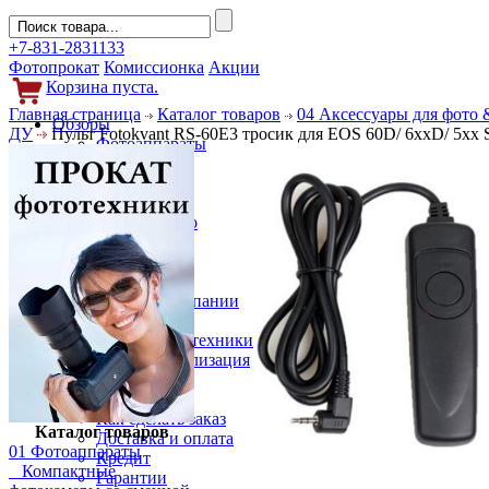
+7-831-2831133
Фотопрокат
Комиссионка
Акции
Корзина пуста.
Главная страница
Каталог товаров
04 Аксессуары для фото 
Обзоры
ДУ
Пульт Fotokvant RS-60E3 тросик для EOS 60D/ 6xxD/ 5xx
Фотоаппараты
Объективы
Фильтры
Новости
Фото и видео
Гаджеты
Аксессуары
Слухи
Новости компании
Услуги
Прокат фототехники
Выкуп и реализация
Покупателям
Акции
Как сделать заказ
Каталог товаров
Доставка и оплата
01 Фотоаппараты
Кредит
Компактные
Гарантии