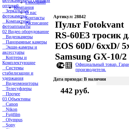
фотокамеры со сменной
Глоссарий
оптикой
Компания
Зеркальные
О нас
фотокамеры
Артикул: 28842
Контакты
Компактные
Пульт Fotokvant
Расписание
фотоаппараты
02 Видео оборудование
RS-60E3 тросик д
Видеокамеры
Панорамные камеры
EOS 60D/ 6xxD/ 5
Экшн-камеры и
аксессуары
Samsung GX-10/2
Коптеры и
Комплектующие
Официальный товар. Гара
Системы
производителя.
стабилизации и
удержания
Дата прихода: В наличии
Видеомониторы
Телесуфлеры
442 руб.
Прочее
03 Объективы
Canon
Nikon
Fujifilm
Olympus
Sony