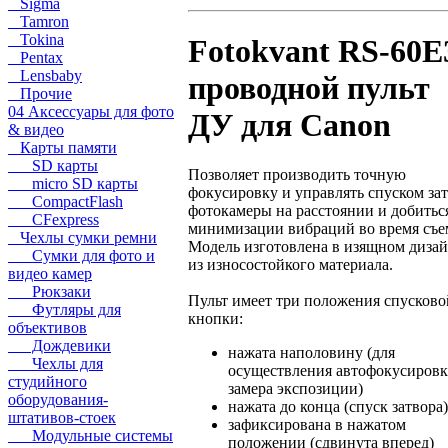
Sigma
Tamron
Tokina
Fotokvant RS-60E
Pentax
Lensbaby
проводной пульт
Прочие
04 Аксессуары для фото
ДУ для Canon
& видео
Карты памяти
SD карты
Позволяет производить точную
micro SD карты
фокусировку и управлять спуском за
CompactFlash
фотокамеры на расстоянии и добитьс
CFexpress
минимизации вибраций во время съе
Чехлы сумки ремни
Модель изготовлена в изящном диза
Сумки для фото и
из износостойкого материала.
видео камер
Рюкзаки
Пульт имеет три положения спусково
Футляры для
кнопки:
объективов
Дождевики
нажата наполовину (для
Чехлы для
осуществления автофокусировк
студийного
замера экспозиции)
оборудования-
нажата до конца (спуск затвора)
штативов-стоек
зафиксирована в нажатом
Модульные системы
положении (сдвинута вперед)